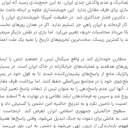
لماتیک و عدم واکنش جدی ایران، به این جمع‌بندی رسید که ایران د
ازی برای طرف مقابل ندارد. این خویشتنداری علاوه ‌بر اینکه باعث نش
 دکترین فشار حداکثری شد. در حقیقت آمریکا خویشتنداری ایران را ب
 کار کرده‌اند و ایران راهی جز تسلیم ندارد. اگر در همان روزهای نخست
 می‌داد محاسبات حریف تغییر می‌کرد. اما بازی در نقش بازیگرِ سربه‌را
اند با کمترین ریسک، سخت‌ترین تحریم‌های تاریخ را علیه یک ملت اعما
ی متقارن خودداری ‌کند در واقع سیگنال ترس از تصعید تنش را ارسا
ترورهای هدفمند و عملیات‌های خرابکارانه در خاک ایران است. در بسیار
تراتژیک مانع از پاسخ‌های پشیمان‌کننده شدند تا به قول خود در زمی
لح‌جوی خود را در مجامع بین‌المللی حفظ کنند. اما برداشت طرف مقاب
. آنها این عدم پاسخ‌دهی را به عنوان ترس از تبعات پاسخ تعبیر کردند
نتیجه این شد که ترورها از دانشمندان هسته‌ای شروع شد و سپس به فرماندهان ارشد نظامی و در نه
ات، امنیت را تامین نکرد و به تدریج حاشیه امن دشمن را گسترش داد و ا
ن سطوح حاکمیتی جمهوری اسلامی ایران تعرض کند. اینجاست ک
شد، به عاملی برای دعوت به جنگ تبدیل می‌شود. وقتی پاسخ‌ها همیش
فهوم بازدارندگی از درون تهی می‌شود و دشمن به این باور می‌رسد ک