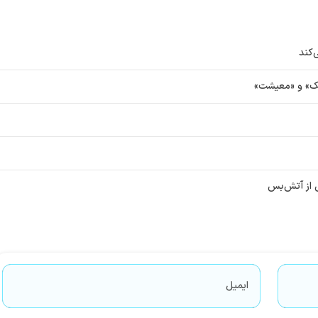
‌کند
شک» و «معیشت»
 از آتش‌بس