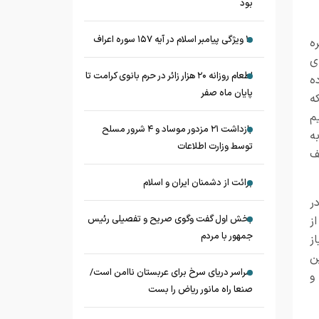
بود
۱۰ ویژگی پیامبر اسلام در آیه ۱۵۷ سوره اعراف
ه
ی
اطعام روزانه ۲۰ هزار زائر در حرم بانوی کرامت تا
ه
پایان ماه صفر
ه
م
بازداشت ۲۱ مزدور موساد و ۴ شرور مسلح
ه
توسط وزارت اطلاعات
ف
برائت از دشمنان ایران و اسلام
ر
بخش اول گفت وگوی صریح و تفصیلی رئیس
ز
جمهور با مردم
ز
ن
سراسر دریای سرخ برای عربستان ناامن است/
و
صنعا راه مانور ریاض را بست