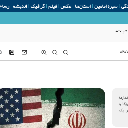
گی
سیره امامین
استان‌ها
عکس
فیلم
گرافیک
اندیشه
رسا+
 خشونت»
۸۱۹۷
دارد؛
یکا و
ر یک