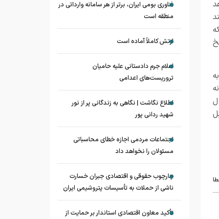
د
فناوری بومی ایران، برتر از هر سامانه وارداتی در
د
منطقه است
ه
خ
ارتش کاملاً آماده است
اعلام جرم دادستانی علیه حامیان
ه
تروریست‌های اعدامی
ه
ل
اطلاع نگاشت | نگاهی به زندگانی پر از نور
ل
شهید ردانی پور
اجتماعات مردمی اجازه خطای محاسباتی
مسئولان را نخواهد داد
چارچوب حقوقی و اقتصادی جبران خسارت
طا
ناشی از حملات به تأسیسات پتروشیمی ایران
تأکید معاون اقتصادی استاندار بر حمایت از