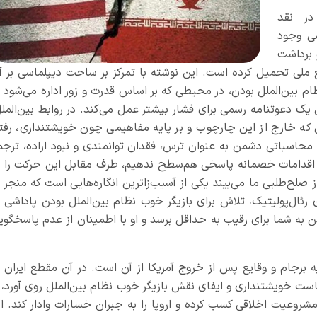
ر نقد
سی وجود
 برداشت
نافع ملی تحمیل کرده است. این نوشته با تمرکز بر ساحت دیپلماسی بر آ
ظام بین‌الملل بودن، در محیطی که بر اساس قدرت و زور اداره می‌شود ب
یک دعوتنامه رسمی برای فشار بیشتر عمل می‌کند. در روابط بین‌الملل
ی که خارج از این چارچوب و بر پایه مفاهیمی چون خویشتنداری، رفتا
ه محاسباتی دشمن به عنوان ترس، فقدان توانمندی و نبود اراده، ترجم
ه اقدامات خصمانه پاسخی هم‌سطح ندهیم، طرف مقابل این حرکت را ب
ز صلح‌طلبی ما می‌بیند یکی از آسیب‌زاترین انگاره‌هایی است که منجر ب
 رئال‌پولیتیک، تلاش برای بازیگر خوب نظام بین‌الملل بودن پاداشی ب
دن به شما برای رقیب به حداقل برسد و او با اطمینان از عدم پاسخگوی
به برجام و وقایع پس از خروج آمریکا از آن است. در آن مقطع ایران ب
ت خویشتنداری و ایفای نقش بازیگر خوب نظام بین‌الملل روی آورد، ب
مشروعیت اخلاقی کسب کرده و اروپا را به جبران خسارات وادار کند. ام