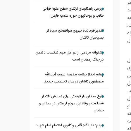
ر
بررسی راهکارهای ارتقای سطح علوم قرآنی
د
طلاب و روحانیون حوزه علمیه فارس
ه
،
تقدیر فرمانده نیروی هوافضای سپاه از
ه
بسیجیان کاشان
ل
پشتوانه مردمی از عوامل مهم شکست دشمن
در جنگ رمضان است
ل
ی
چشم‌ انداز برنامه مدرسه علمیه آیت‌الله
ن
مصطفوی کاشان در سال تحصیلی جدید
ل
.
طرح میدان یار فرصتی برای نمایش اقتدار،
ایت به 9 اسفند سال
شجاعت و وفاداری مردم لرستان در میدان و
و
خیابان
ه
ه
مردم؛ تکیه‌گاهِ قلبی و کانونِ اهتمام امام شهید
ه