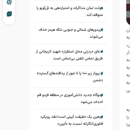
دولت لبنان مذاکرات و امتیازدهی به تل‌آویو را
متوقف کند
ن
کریدورهای شمالی و جنوبی تنگه هرمز حذف
ه
می‌شوند
،
ادعای «ردزنی محل استقرار» شهید لاریجانی از
ر
طریق تماس تلفنی بی‌اساس است
ه
ه
از پرواز زیر ۱۰۰ پا تا عبور از پدافند‌های گسترده
ه
دشمن
ه
ی
اردوگاه جدید دانش‌آموزی در منطقه فردو قم
احداث می‌شود
ه
ا
اربعین یک حقیقت آیینی است/نقد رویکرد
فناوری‌انگارانه نسبت به «آیین»
ا