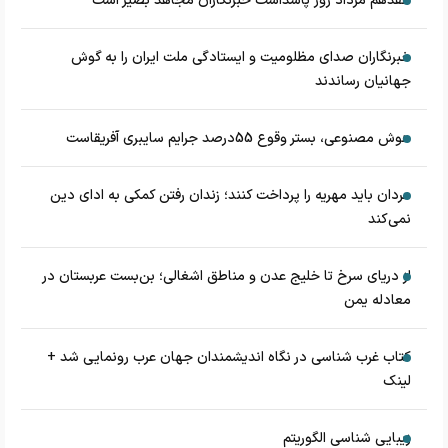
هفدهم مرداد روز پاسداشت خبرنگاران مجاهد بصیر است
خبرنگاران صدای مظلومیت و ایستادگی ملت ایران را به گوش
جهانیان رساندند
هوش مصنوعی، بستر وقوع 55درصد جرایم سایبری آفریقاست
مردان باید مهریه را پرداخت کنند؛ زندان رفتن کمکی به ادای دین
نمی‌کند
از دریای سرخ تا خلیج عدن و مناطق اشغالی؛ بن‌بست عربستان در
معادله یمن
کتاب غرب شناسی در نگاه اندیشمندان جهان عرب رونمایی شد +
لینک
زیبایی شناسی الگوریتم