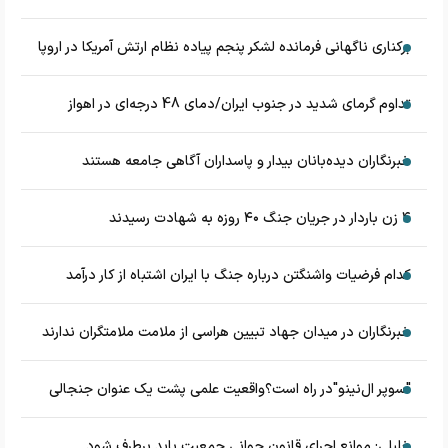
برکناری ناگهانی فرمانده لشکر پنجم پیاده‌ نظام ارتش آمریکا در اروپا
تداوم گرمای شدید در جنوب ایران/دمای 48 درجه‌ای در اهواز
خبرنگاران دیده‌بانان بیدار و پاسداران آگاهی جامعه هستند
۴ زن باردار در جریان جنگ ۴۰ روزه به شهادت رسیدند
کدام فرضیات واشنگتن درباره جنگ با ایران اشتباه از کار درآمد
خبرنگاران در میدان جهاد تبیین هراسی از ملامت ملامتگران ندارند
"سوپر ال‌نینو"در راه است؟واقعیت علمی پشت یک عنوان جنجالی
خلیلی: موانع اجرای قانون جوانی جمعیت باید برطرف شود