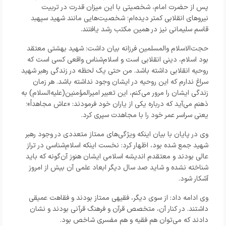
پس از حضرت امام، شخصیتی با این میزان قدرت در تربیت
نیروهای انقلابی کمتر دیده‌ام؛ شخصیت‌هایی مانند شهید سپهبد
قاسم سلیمانی نیز در همین مکتب رشد یافتند.
حجت‌الاسلام والمسلمین فرزانه بیان داشت: شهید بهشتی معتقد
بود اسلام، دینی انقلابی است و اسلام‌شناس واقعی کسی است که
روحیه انقلابی داشته باشد. من حتی یک لحظه در زندگی رهبر شهید
سراغ ندارم که این روحیه در ایشان وجود نداشته باشد. هر زمان
زندگی ایشان را مرور می‌کنم، این تعبیر امیرالمؤمنین(علیه‌السلام) به
ذهنم می‌آید که درباره یکی از یاران خود فرمودند: «عاش مجاهداً»؛
یعنی سراسر عمر خود را با مجاهدت سپری کرد.
وی در پایان با بیان اینکه ویژگی‌های ممتاز متعددی در وجود رهبر
شهید جمع شده بود، اظهار کرد: نخست اینکه اسلام‌شناسی در تراز
عالی بودند و معتقدم اندیشه اسلامی ایشان هنوز آن‌گونه که باید
شناخته نشده و شاید صد سال دیگر ابعاد علمی آن بیش از امروز
آشکار شود.
وی ادامه داد: از سوی دیگر، فقیهی ممتاز بودند و فقاهت عمیقی
داشتند. در کنار آن، متخصص قرآن و فرهنگ قرآنی بودند و نشان
دادند که می‌توان هم فقیه و هم مفسری شاخص بود.