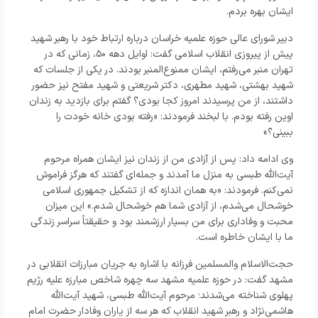
ایشان بهره بردم.
دبیر شورای عالی حوزه علمیه خراسان درباره ارتباط خود با رهبر شهید
پیش از پیروزی انقلاب اسلامی گفت: اوایل دهه ۵۰، زمانی که در
تهران منبر می‌رفتم، ایشان ممنوع‌المنبر بودند. در یکی از جلسات که
شهید بهشتی، شهید مطهری، دکتر شریعتی و شهید مفتح نیز حضور
داشتند، از من پرسیدند امروز کجا بودی؟ گفتم برای بازدید به زندان
اوین رفته بودم. با لبخند فرمودند: «رفته بودی خانه خودت را
ببینی؟»
وی ادامه داد: پس از آزادی من از زندان نیز ایشان همراه مرحوم
آیت‌الله طبسی به منزل ما آمدند و جمله‌ای گفتند که هرگز فراموش
نمی‌کنم. فرمودند: «به همان اندازه که از تشکیل جمهوری اسلامی
خوشحال می‌شدم، از آزادی شما هم خوشحال شدم.» این میزان
محبت و وفاداری برای من بسیار ارزشمند بود و حقیقتاً سراسر زندگی
ما با ایشان خاطره است.
حجت‌الاسلام والمسلمین فرزانه با اشاره به جریان مبارزات انقلابی در
مشهد گفت: در حوزه علمیه مشهد سه چهره شاخص مبارزه علیه رژیم
پهلوی شناخته می‌شدند؛ مرحوم آیت‌الله طبسی، شهید آیت‌الله
هاشمی‌نژاد و رهبر شهید انقلاب که هر سه از یاران وفادار حضرت امام