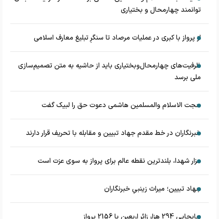
توانمند چهارمحال و بختیاری
از پرواز با کبری در عملیات مرصاد تا سنگرِ تبلیغ معارف اسلامی
ظرفیت‌های چهارمحال‌وبختیاری باید از حاشیه به متن تصمیم‌سازی
ملی برسد
حجت الاسلام والمسلمین هاشمی دعوت حق را لبیک گفت
خبرنگاران در خط مقدم جهاد تبیین و مقابله با تحریف قرار دارند
مزار شهدا، بلندترین نقطه عالم برای پرواز به سوی عزت است
جهاد تبیین؛ میراث زینبیِ خبرنگاران
جابجایی 294 هزار زائر اربعین با 2156 پرواز