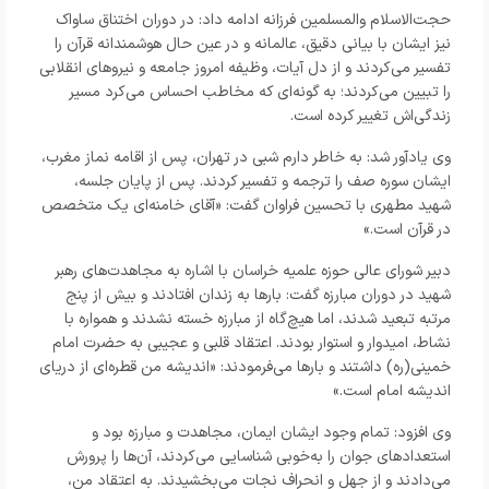
حجت‌الاسلام والمسلمین فرزانه ادامه داد: در دوران اختناق ساواک
نیز ایشان با بیانی دقیق، عالمانه و در عین حال هوشمندانه قرآن را
تفسیر می‌کردند و از دل آیات، وظیفه امروز جامعه و نیروهای انقلابی
را تبیین می‌کردند؛ به گونه‌ای که مخاطب احساس می‌کرد مسیر
زندگی‌اش تغییر کرده است.
وی یادآور شد: به خاطر دارم شبی در تهران، پس از اقامه نماز مغرب،
ایشان سوره صف را ترجمه و تفسیر کردند. پس از پایان جلسه،
شهید مطهری با تحسین فراوان گفت: «آقای خامنه‌ای یک متخصص
در قرآن است.»
دبیر شورای عالی حوزه علمیه خراسان با اشاره به مجاهدت‌های رهبر
شهید در دوران مبارزه گفت: بارها به زندان افتادند و بیش از پنج
مرتبه تبعید شدند، اما هیچ‌گاه از مبارزه خسته نشدند و همواره با
نشاط، امیدوار و استوار بودند. اعتقاد قلبی و عجیبی به حضرت امام
خمینی(ره) داشتند و بارها می‌فرمودند: «اندیشه من قطره‌ای از دریای
اندیشه امام است.»
وی افزود: تمام وجود ایشان ایمان، مجاهدت و مبارزه بود و
استعدادهای جوان را به‌خوبی شناسایی می‌کردند، آن‌ها را پرورش
می‌دادند و از جهل و انحراف نجات می‌بخشیدند. به اعتقاد من،