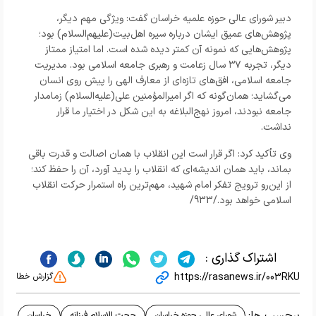
دبیر شورای عالی حوزه علمیه خراسان گفت: ویژگی مهم دیگر،
پژوهش‌های عمیق ایشان درباره سیره اهل‌بیت(علیهم‌السلام) بود؛
پژوهش‌هایی که نمونه آن کمتر دیده شده است. اما امتیاز ممتاز
دیگر، تجربه ۳۷ سال زعامت و رهبری جامعه اسلامی بود. مدیریت
جامعه اسلامی، افق‌های تازه‌ای از معارف الهی را پیش روی انسان
می‌گشاید؛ همان‌گونه که اگر امیرالمؤمنین علی(علیه‌السلام) زمامدار
جامعه نبودند، امروز نهج‌البلاغه به این شکل در اختیار ما قرار
نداشت.
وی تأکید کرد: اگر قرار است این انقلاب با همان اصالت و قدرت باقی
بماند، باید همان اندیشه‌ای که انقلاب را پدید آورد، آن را حفظ کند؛
از این‌رو ترویج تفکر امام شهید، مهم‌ترین راه استمرار حرکت انقلاب
اسلامی خواهد بود./933/
اشتراک گذاری :
https://rasanews.ir/003RKU
گزارش خطا
برچسب ها:
شورای عالی حوزه خراسان
حجت الاسلام فرزانه
خراسان