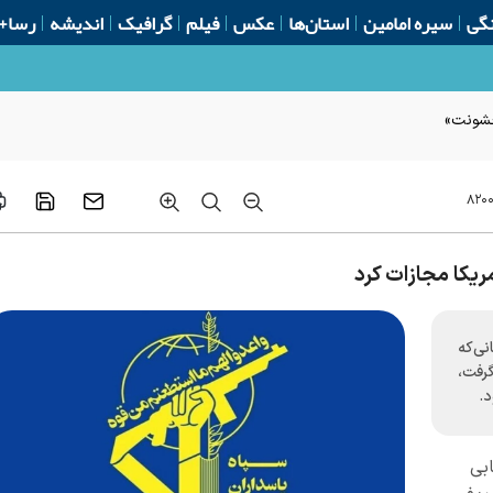
گی
سیره امامین
استان‌ها
عکس
فیلم
گرافیک
اندیشه
رسا+
 خشونت»
۸۲۰
یکا مجازات کرد
ی‌که
گرفت،
د.
ابی