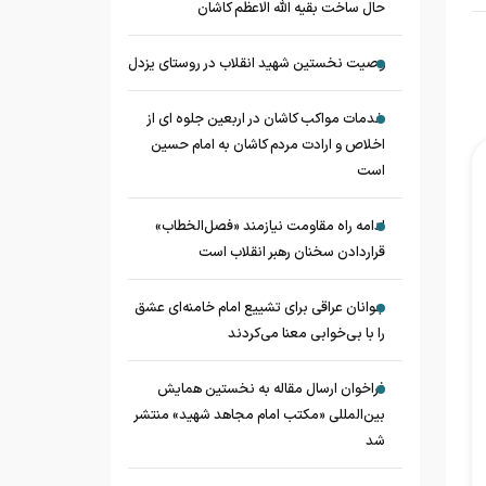
حال ساخت بقیه الله الاعظم کاشان
وصیت نخستین شهید انقلاب در روستای یزدل
خدمات مواکب کاشان در اربعین جلوه ای از
اخلاص و ارادت مردم کاشان به امام حسین
است
ادامه راه مقاومت نیازمند «فصل‌الخطاب»
قراردادن سخنان رهبر انقلاب است
جوانان عراقی برای تشییع امام خامنه‌ای عشق
را با بی‌خوابی معنا می‌کردند
فراخوان ارسال مقاله به نخستین همایش
بین‌المللی «مکتب امام مجاهد شهید» منتشر
شد