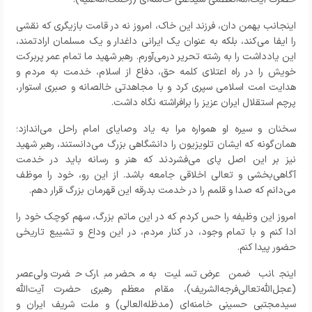
اینجانب بهمن دان، فرزند این خاک، امروز نه در قامت بازیگری که نقشی
را ایفا می‌کند، بلکه به عنوان یک ایرانی داغدار و یک مسلمان ارادتمند،
این یادداشت را به رشته تحریر درمی‌آورم. رهبر شهید ما تمام عمر پربرکت
خویش را در راه اعتلای کلمه حق، دفاع از اسلام، خدمت به مردم و
هدایت امت اسلامی سپری کرد و با مجاهدتی خالصانه و صبری استوار،
پرچم استقلال ایران عزیز را برافراشته نگاه داشت.
سخنان و سیره او همواره مرا به یاد وصایای امام راحل می‌اندازد؛
همان‌گونه که ایشان تلویزیون را دانشگاهی بزرگ می‌دانستند، رهبر شهید
نیز بر این اصل پای می‌فشردند که هنر و رسانه باید در خدمت
آگاهی‌بخشی و تعالی اخلاقی جامعه باشد. از این رو، خود را موظف
می‌دانم که صدا و قلمم را در خدمت بدرقه این قهرمان بزرگ قرار دهم.
امروز این وظیفه را حس کردم که در این ماتم بزرگ، سهم کوچک خود را
ادا کنم و با تمام وجود، در کنار مردم، در این وداع و تشییع تاریخی
حضور پیدا کنم.
اینجانب ضمن عرض تسلیت به محضر مبارک حضرت ولی‌عصر
(عجل‌الله‌تعالی‌فرجه‌الشریف)، مقام معظم رهبری حضرت آیت‌الله
سیدمجتبی حسینی خامنه‌ای (مدظله‌العالی) و ملت شریف ایران و