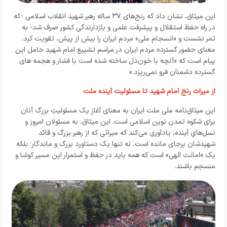
این میثاق، نشان داد که رنج‌های ۳۷ ساله‌ رهبر شهید انقلاب اسلامی -که
در راه حفظ استقلال و پیشرفت علمی و بازدارندگی کشور صرف شد- به
ثمر نشست و «انسجام ملی» مردم ایران را بیش از پیش، تقویت کرد.
معنای حضور گسترده مردم ایران در مراسم تشییع امام شهید حامل این
پیام است که «آنچه با خون‌دل ساخته شده است با فشار و هجمه‌ های
گسترده دشمنان فرو نمی‌ریزد.»
از میراث رنج امام شهید تا مسئولیت آینده ملت
این میثاق‌نامه‌ ملی ملت ایران به معنای آغازِ یک مسئولیتِ بزرگ آنان
برای شکوه تمدن نوین اسلامی است. این میثاق، به مسئولان امروز و
نسل‌هایِ آینده، یادآوری می‌کند که میراثی که از رهبر بزرگ و قائد
شهیدشان برجای مانده است، نه تنها یک دستاورد بزرگ و ماندگار؛ بلکه
یک «امانت الهی» است که همه باید در حفظ و استمرار این مسیر کوشا و
منسجم باشند.