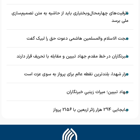
ظرفیت‌های چهارمحال‌وبختیاری باید از حاشیه به متن تصمیم‌سازی
ملی برسد
حجت الاسلام والمسلمین هاشمی دعوت حق را لبیک گفت
خبرنگاران در خط مقدم جهاد تبیین و مقابله با تحریف قرار دارند
مزار شهدا، بلندترین نقطه عالم برای پرواز به سوی عزت است
جهاد تبیین؛ میراث زینبیِ خبرنگاران
جابجایی 294 هزار زائر اربعین با 2156 پرواز