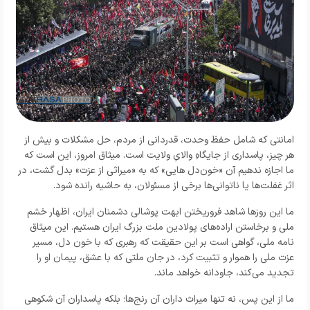
امانتی که شامل حفظ وحدت، قدردانی از مردم، حل مشکلات و بیش از
هر چیز، پاسداری از جایگاهِ والایِ ولایت است. میثاق امروز، این است که
ما اجازه ندهیم آن «خون‌دل هایی» که به «میراثی از عزت» بدل گشت، در
اثر غفلت‌ها یا ناتوانی‌ها برخی از مسئولان، به حاشیه رانده شود.
ما این روزها شاهد فروریختن ابهت پوشالی دشمنان ایران، اظهار خشم
ملی و برخاستن اراده‌های پولادین ملت بزرگ ایران هستیم. این میثاق‌
نامه‌ ملی، گواهی است بر این حقیقت که رهبری که با خون دل، مسیر
عزت ملی را هموار و تثبیت کرد، در جان ملتی که با عشق، پیمان او را
تجدید می‌کند، جاودانه خواهد ماند.
ما از این پس، نه تنها میراث‌ داران آن رنج‌ها؛ بلکه پاسداران آن شکوهی