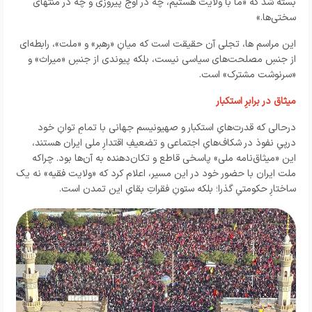
بسته شد که «ما با ولایت هستیم، چه در اوج پیروزی و چه در منتهای
سختی‌ها.»
این مراسم ها، تجلی آن حقیقت است که میانِ «رهبر» و «ملت»، رابطه‌ای
از جنسِ مصلحت‌های سیاسی نیست، بلکه پیوندی از جنسِ «میراث» و
«سرنوشت مشترک» است.
میثاق در برابرِ استکبار
درحالی که قدرت‌هایِ استکبار و صهیونیسم جهانی با تمامِ توانِ خود
درپیِ نفوذ در شکاف‌هایِ اجتماعی و تضعیفِ اقتدارِ ملی ایران هستند،
این «میثاق‌نامه‌ ملی» پاسخی قاطع و تکان‌دهنده به آن‌ها بود. چراکه
ملت ایران با حضور خود در این مسیر، اعلام کرد که «ولایت فقیه» نه یک
ساختارِ حکومتیِ گذرا؛ بلکه ستونِ فقراتِ بقایِ این تمدن است.