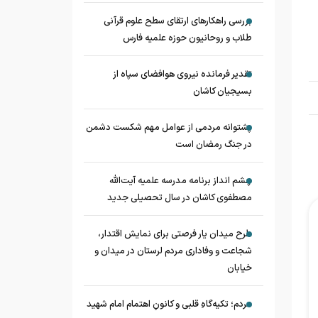
بررسی راهکارهای ارتقای سطح علوم قرآنی
طلاب و روحانیون حوزه علمیه فارس
تقدیر فرمانده نیروی هوافضای سپاه از
بسیجیان کاشان
پشتوانه مردمی از عوامل مهم شکست دشمن
در جنگ رمضان است
چشم‌ انداز برنامه مدرسه علمیه آیت‌الله
مصطفوی کاشان در سال تحصیلی جدید
طرح میدان یار فرصتی برای نمایش اقتدار،
شجاعت و وفاداری مردم لرستان در میدان و
خیابان
مردم؛ تکیه‌گاهِ قلبی و کانونِ اهتمام امام شهید