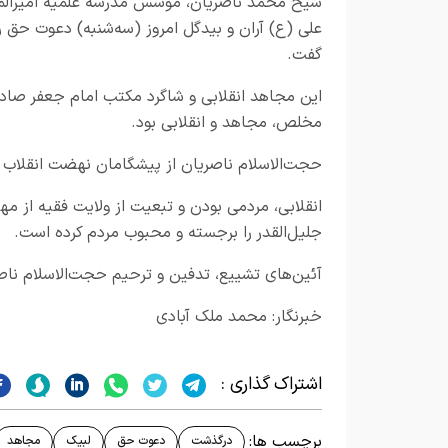
شیخ محمد ناصریان، مؤسس مدرسه علمیه امیرالم
علی (ع) آران و بیدگل امروز (سه‌شنبه) دعوت حق ر
گفت.
مخلص، مجاهد و انقلابی بود.
حجت‌الاسلام ناصریان از پیشگامان نهضت انقلاب 
انقلابی، مردمی بودن و تبعیت از ولایت فقیه از م
جلیل‌القدر را برجسته و محبوب مردم کرده است.
آئین‌های تشییع، تدفین و ترحیم حجت‌الاسلام ناصریا
خبرنگار: محمد ملک آبادی
اشتراک گذاری :
برچسب ها:
درگذشت
دعوت حق
لبیک
مجاهد