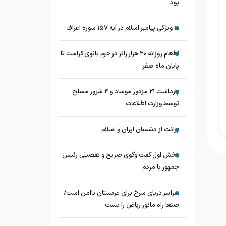
بود
۱۰ ویژگی پیامبر اسلام در آیه ۱۵۷ سوره اعراف
اطعام روزانه ۲۰ هزار زائر در حرم بانوی کرامت تا
پایان ماه صفر
بازداشت ۲۱ مزدور موساد و ۴ شرور مسلح
توسط وزارت اطلاعات
برائت از دشمنان ایران و اسلام
بخش اول گفت وگوی صریح و تفصیلی رئیس
جمهور با مردم
سراسر دریای سرخ برای عربستان ناامن است/
صنعا راه مانور ریاض را بست