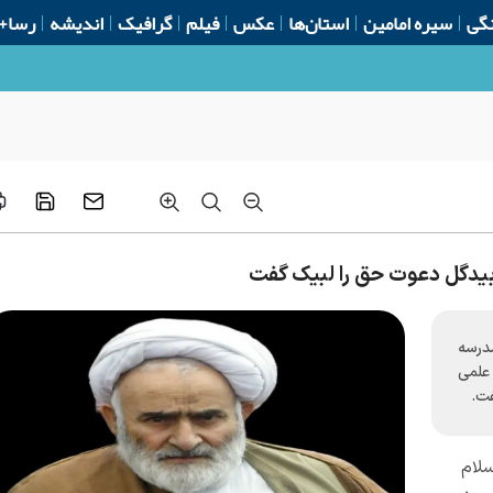
گی
سیره امامین
استان‌ها
عکس
فیلم
گرافیک
اندیشه
رسا+
 بیدگل دعوت حق را لبیک گفت
درسه
علمی
فت.
لام