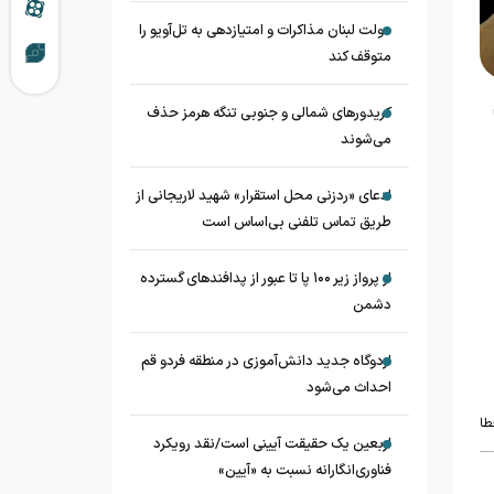
دولت لبنان مذاکرات و امتیازدهی به تل‌آویو را
متوقف کند
کریدورهای شمالی و جنوبی تنگه هرمز حذف
می‌شوند
ادعای «ردزنی محل استقرار» شهید لاریجانی از
طریق تماس تلفنی بی‌اساس است
از پرواز زیر ۱۰۰ پا تا عبور از پدافند‌های گسترده
دشمن
اردوگاه جدید دانش‌آموزی در منطقه فردو قم
احداث می‌شود
طا
اربعین یک حقیقت آیینی است/نقد رویکرد
فناوری‌انگارانه نسبت به «آیین»