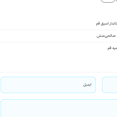
اندار اسبق قم
م صالحی‌منش
یه قم