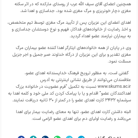
همچنین اعضای آقای سیف الله عرب از روستای مارکده که در اثر سکته
مغزی دچار خونریزی و مرگ مغزی شده بود، جداسازی و اهدا شد.
اهدای اعضای این عزیزان پس از تأیید مرگ مغزی توسط تیم متخصص،
و اخذ رضایت از خانواده‌های فداکار، فهیم و نوع دوستشان جداسازی و
به بیماران نیازمند عضو اهداء گردید.
وی در پایان از همه خانواده‌های ایثارگر اهدا کننده عضو بیماران مرگ
مغزی تقدیر و برای این عزیزان از درگاه خداوند صبر جمیل و اجر جزیل
مسئلت نمود.
گفتنی است، به منظور ترویج فرهنگ خداپسندانه اهدای عضو،
علاقمندان می‌توانند از طریق نشانی اینترنتی به آدرس
www.skums.ac.ir نسبت به تکمیل "فرم عضویت در خانواده بزرگ
اهداکنندگان عضو" اقدام و یا با پیامک کردن کد ملی خود و کلمه اهدا به
سرشماره ۳۴۳۲ کارت اهدای عضو را در کمتر از ۳۰ ثانیه دریافت نمایند.
البته داشتن کارت اهدای عضو، تنها به معنای رضایت بیمار برای اهدا
می‌باشد و رضایت اولیای دم برای اهدای عضو الزامی است.