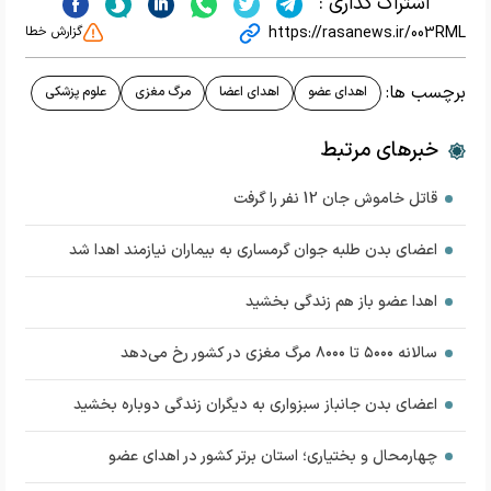
اشتراک گذاری :
https://rasanews.ir/003RML
گزارش خطا
برچسب ها:
اهدای عضو
اهدای اعضا
مرگ مغزی
علوم پزشکی
خبرهای مرتبط
قاتل خاموش جان 12 نفر را گرفت
اعضای بدن طلبه جوان گرمساری به بیماران نیازمند اهدا شد
اهدا عضو باز هم زندگی بخشید
سالانه ۵۰۰۰ تا ۸۰۰۰ مرگ مغزی در کشور رخ می‌دهد
اعضای بدن جانباز سبزواری به دیگران زندگی دوباره بخشید
چهارمحال و بختیاری؛ استان برتر کشور در اهدای عضو