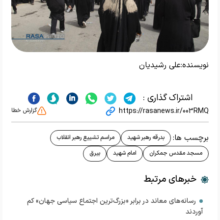
نویسنده:
علی رشیدیان
اشتراک گذاری :
https://rasanews.ir/003RMQ
گزارش خطا
برچسب ها:
بدرقه رهبر شهید
مراسم تشییع رهبر انقلاب
مسجد مقدس جمکران
امام شهید
بیرق
خبرهای مرتبط
رسانه‌های معاند در برابر «بزرگ‌ترین اجتماع سیاسی جهان» کم
آوردند