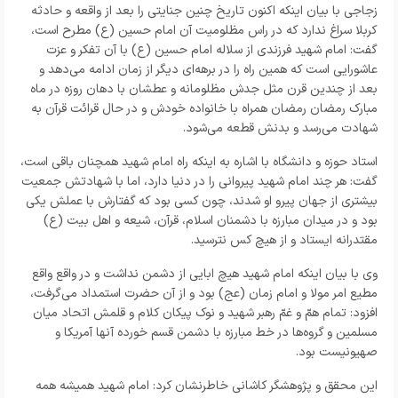
زجاجی با بیان اینکه اکنون تاریخ چنین جنایتی را بعد از واقعه و حادثه
کربلا سراغ ندارد که در راس مظلومیت آن امام حسین (ع) مطرح است،
گفت: امام شهید فرزندی از سلاله امام حسین (ع) با آن تفکر و عزت
عاشورایی است که همین راه را در برهه‌ای دیگر از زمان ادامه می‌دهد و
بعد از چندین قرن مثل جدش مظلومانه و عطشان با دهان روزه در ماه
مبارک رمضان رمضان همراه با خانواده خودش و در حال قرائت قرآن به
شهادت می‌رسد و بدنش قطعه می‌شود.
استاد حوزه و دانشگاه با اشاره به اینکه راه امام شهید همچنان باقی است،
گفت: هر چند امام شهید پیروانی را در دنیا دارد، اما با شهادتش جمعیت
بیشتری از جهان پیرو او شدند، چون کسی بود که گفتارش با عملش یکی
بود و در میدان مبارزه با دشمنان اسلام، قرآن، شیعه و اهل بیت (ع)
مقتدرانه ایستاد و از هیچ کس نترسید.
وی با بیان اینکه امام شهید هیچ ابایی از دشمن نداشت و در واقع واقع
مطیع امر مولا و امام زمان (عج) بود و از آن حضرت استمداد می‌گرفت،
افزود: تمام همّ و غمّ رهبر شهید و نوک پیکان کلام و قلمش اتحاد میان
مسلمین و گروه‌ها در خط مبارزه با دشمن قسم خورده آنها آمریکا و
صهیونیست بود.
این محقق و پژوهشگر کاشانی خاطرنشان کرد: امام شهید همیشه همه