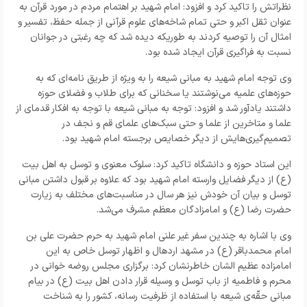
نظراتش را تاکید کرد و افزود: امام شهید بر اهتمام مردم در مورد قرآن به
عنوان ثقل اکبر و حتی تمام شاخه‌های علوم قرآنی از جمله حفظ، تفسیر و
امثال آن را توصیه کردند به طوریکه دیده شد که چه رغبتی در جوانان
نسبت به فراگیری قرآن ایجاد شده بود.
وی توجه امام شهید به مبانی شیعه را به ویژه از طریق نامه‌ای که به
حوزه‌های علمیه می‌نوشتند یا سخنانی که برای طلاب و فضلای حوزه
داشتند یادآور شد و افزود: توجه به مبانی شیعه با توجه به افکار قدمای از
علما و متاخرین از علما و حتی سبک‌های علمای قم و نجف در
تصمیم‌گیری‌هایش از دیگر خصایص برجسته امام شهید بود.
این استاد حوزه و دانشگاه تاکید کرد: سلوک معنوی و توسل به اهل بیت
(ع) از دیگر فضایل وارسته امام شهید بود که علاوه بر قبول داشتن مبانی
توسل و بیان آن خودش نیز هر سال در مناسبت‌های مختلف به زیارت
حضرت رضا (ع) و امامزادگان معظم مشرف می‌شد.
وی با اشاره به چندین سفر غیر علنی امام شهید به حرم حضرت علی بن
امام محمدباقر (ع) در مشهد اردهال و اظهار توسل خاص به این
امامزاده عظیم الشان خاطرنشان کرد: برگزاری مجلس روضه خوانی در
محرم و فاطمیه از باب توسل و وسیله قرار دادن اهل بیت (ع) در بیام
مبانی حقّه‌ی شیعه با استفاده از ظرفیت رسانه، کشور را به شناخت