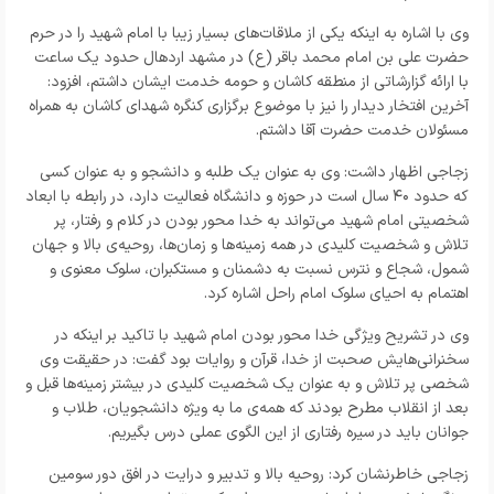
وی با اشاره به اینکه یکی از ملاقات‌های بسیار زیبا با امام شهید را در حرم
حضرت علی بن امام محمد باقر (ع) در مشهد اردهال حدود یک ساعت
با ارائه گزارشاتی از منطقه کاشان و حومه خدمت ایشان داشتم، افزود:
آخرین افتخار دیدار را نیز با موضوع برگزاری کنگره شهدای کاشان به همراه
مسئولان خدمت حضرت آقا داشتم.
زجاجی اظهار داشت: وی به عنوان یک طلبه و دانشجو و به عنوان کسی
که حدود ۴۰ سال است در حوزه و دانشگاه فعالیت دارد، در رابطه با ابعاد
شخصیتی امام شهید می‌تواند به خدا محور بودن در کلام و رفتار، پر
تلاش و شخصیت کلیدی در همه‌ زمینه‌ها و زمان‌ها، روحیه‌ی بالا و جهان
شمول، شجاع و نترس نسبت به دشمنان و مستکبران، سلوک معنوی و
اهتمام به احیای سلوک امام راحل اشاره کرد.
وی در تشریح ویژگی خدا محور بودن امام شهید با تاکید بر اینکه در
سخنرانی‌هایش صحبت از خدا، قرآن و روایات بود گفت: در حقیقت وی
شخصی پر تلاش و به عنوان یک شخصیت کلیدی در بیشتر زمینه‌ها قبل و
بعد از انقلاب مطرح بودند که همه‌ی ما به ویژه دانشجویان، طلاب و
جوانان باید در سیره رفتاری از این الگوی عملی درس بگیریم.
زجاجی خاطرنشان کرد: روحیه بالا و تدبیر و درایت در افق دور سومین