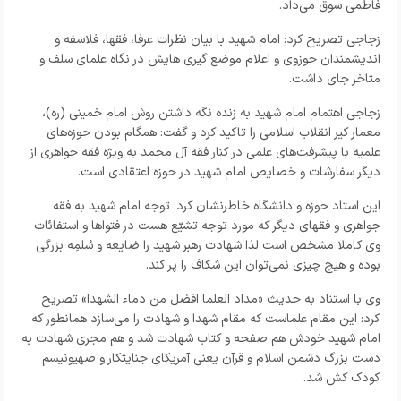
فاطمی سوق می‌داد.
زجاجی تصریح کرد: امام شهید با بیان نظرات عرفا، فقها، فلاسفه و
اندیشمندان حوزوی و اعلام موضع گیری هایش در نگاه علمای سلف و
متاخر جای داشت.
زجاجی اهتمام امام شهید به زنده نگه داشتن روش امام خمینی (ره)،
معمار کیر انقلاب اسلامی را تاکید کرد و گفت: همگام بودن حوزه‌های
علمیه با پیشرفت‌های علمی در کنار فقه آل محمد به ویژه فقه جواهری از
دیگر سفارشات و خصایص امام شهید در حوزه اعتقادی است.
این استاد حوزه و دانشگاه خاطرنشان کرد: توجه امام شهید به فقه
جواهری و فقهای دیگر که مورد توجه تشیّع هست در فتوا‌ها و استفائات
وی کاملا مشخص است لذا شهادت رهبر شهید را ضایعه و سُلمِه بزرگی
بوده و هیچ چیزی نمی‌توان این شکاف را پر کند.
وی با استناد به حدیث «مداد العلما افضل من دماء الشهدا» تصریح
کرد: این مقام علماست که مقام شهدا و شهادت را می‌سازد همانطور که
امام شهید خودش هم صفحه و کتاب شهادت شد و هم مجری شهادت به
دست بزرگ دشمن اسلام و قرآن یعنی آمریکای جنایتکار و صهیونیسم
کودک کش شد.