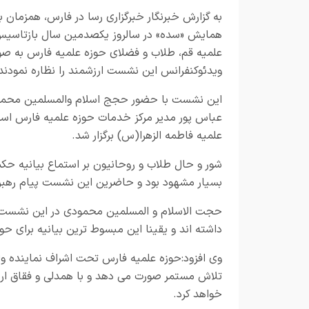
به گزارش خبرنگار
خبرگزاری رسا در فارس،
همزمان با
همایش
«
سده» در سالروز یکصدمین سال بازتاسی
علمیه قم، طلاب و فضلای حوزه علمیه فارس به ص
ویدئوکنفرانس این نشست ارزشمند را نظاره نمودند
این نشست با حضور حجج اسلام والمسلمین محمودی
عباس پور مدیر مرکز خدمات حوزه علمیه فارس اسا
علمیه فاطمه الزهرا(س) برگزار شد.
شور و حال طلاب و روحانیون بر استماع بیانیه ح
بسیار مشهود بود و حاضرین این نشست پیام رهبر 
حجت الاسلام و المسلمین محمودی در این نشست اظه
داشته اند و یقینا این مبسوط ترین بیانیه برای حو
وی افزود:حوزه علمیه فارس تحت اشراف نماینده ول
تلاش مستمر صورت می دهد و با همدلی و فقاق ارز
خواهد کرد.