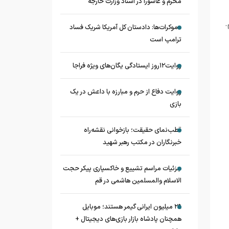
محرم و عاشورا در اسناد وزارت خارجه
.
دموکرات‌ها: دادستان کل آمریکا شریک فساد
ترامپ است
روایت۱۲روز ایستادگی یگان‌های ویژه فراجا
روایت دفاع از حرم و مبارزه با داعش در یک
بازی
قطب‌نمای حقیقت؛ بازخوانی نقشه‌راه
خبرنگاران در مکتب رهبر شهید
جزئیات مراسم تشییع و خاکسپاری پیکر حجت
الاسلام والمسلمین هاشمی در قم
۲۹ میلیون ایرانی گیمر هستند؛ موبایل
همچنان پادشاه بازار بازی‌های دیجیتال +