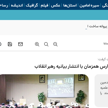
گی
سیره امامین
استان‌ها
عکس
فیلم
گرافیک
اندیشه
رسا+
روانه ساخت از ابتدای سال
۷۸۰
 گرفت؛
 همزمان با انتشار بیانیه رهبر انقلاب
دمین
لمیه
د را