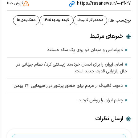
https://rasanews.ir/003Nr7
گزارش خطا
برچسب ها:
محمدباقر قالیباف
لایحه بودجه1405
دهک‌بندی‌ها
خبرهای مرتبط
دیپلماسی و میدان دو روی یک سکه هستند
امام، ایران را برای انسان خردمند زیستنی کرد/ نظام جهانی در
حال بازآرایی قدرت جدید است
دعوت قالیباف از مردم برای حضور پرشور در راهپیمایی ۲۲ بهمن
چشم ایران را روشن کردید
ارسال نظرات