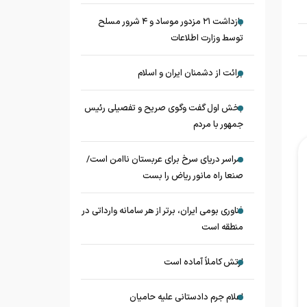
بازداشت ۲۱ مزدور موساد و ۴ شرور مسلح
توسط وزارت اطلاعات
برائت از دشمنان ایران و اسلام
بخش اول گفت وگوی صریح و تفصیلی رئیس
جمهور با مردم
سراسر دریای سرخ برای عربستان ناامن است/
صنعا راه مانور ریاض را بست
فناوری بومی ایران، برتر از هر سامانه وارداتی در
منطقه است
ارتش کاملاً آماده است
اعلام جرم دادستانی علیه حامیان