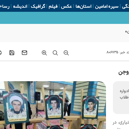
گی
سیره امامین
استان‌ها
عکس
فیلم
گرافیک
اندیشه
رسا+
د خبر:
۸۰۶۷۳۵
دواره
طلاب
یاری، در