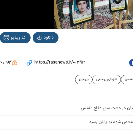
Vide
دانلود
کد ویدیو
https://rasanews.ir/003Nrr
گزارش خ
مقدس
شهدای روحانی
بروجن
یحیان در هشت سال دفاع مقدس
 تفحص شده به پایان رسید