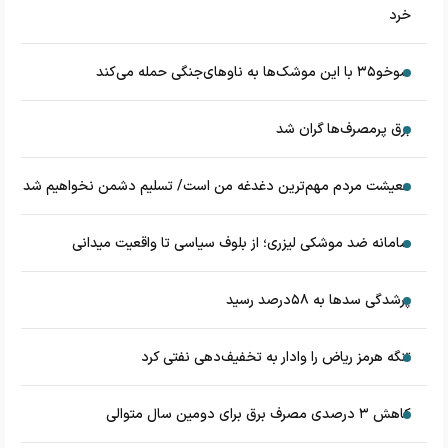
خرد
سوخو۳۵ با این موشک‌ها به ناوهای‌جنگی حمله می‌کند
برق پرمصرف‌ها گران شد
معیشت مردم مهم‌ترین دغدغه من است/ تسلیم دشمن نخواهیم شد
سامانه ضد موشکی لیزری؛ از بلوف سیاسی تا واقعیت میدانی
پرشدگی سدها به ۵۸درصد رسید
تنگه هرمز ریاض را وادار به تخفیف‌دهی نفتی کرد
کاهش ۳ درصدی مصرف برق برای دومین سال متوالی