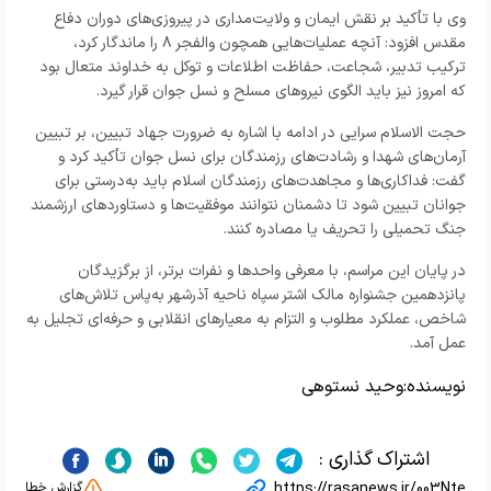
وی با تأکید بر نقش ایمان و ولایت‌مداری در پیروزی‌های دوران دفاع
مقدس افزود: آنچه عملیات‌هایی همچون والفجر ۸ را ماندگار کرد،
ترکیب تدبیر، شجاعت، حفاظت اطلاعات و توکل به خداوند متعال بود
که امروز نیز باید الگوی نیروهای مسلح و نسل جوان قرار گیرد.
حجت‌ الاسلام سرایی در ادامه با اشاره به ضرورت جهاد تبیین، بر تبیین
آرمان‌های شهدا و رشادت‌های رزمندگان برای نسل جوان تأکید کرد و
گفت: فداکاری‌ها و مجاهدت‌های رزمندگان اسلام باید به‌درستی برای
جوانان تبیین شود تا دشمنان نتوانند موفقیت‌ها و دستاوردهای ارزشمند
جنگ تحمیلی را تحریف یا مصادره کنند.
در پایان این مراسم، با معرفی واحدها و نفرات برتر، از برگزیدگان
پانزدهمین جشنواره مالک اشتر سپاه ناحیه آذرشهر به‌پاس تلاش‌های
شاخص، عملکرد مطلوب و التزام به معیارهای انقلابی و حرفه‌ای تجلیل به
عمل آمد.
نویسنده:
وحید نستوهی
اشتراک گذاری :
https://rasanews.ir/003Nte
گزارش خطا