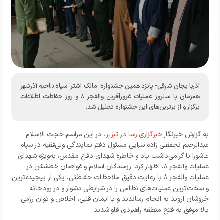
آذربایجان شرقی- پانزدهمین جشنواره مالک اشتر سپاه ناحیه آذرشهر
همزمان با سالروز عملیات غرورآفرین والفجر ۸ و روز حفاظت اطلاعات
برگزار و از برترین‌های این جشنواره تجلیل شد.
به گزارش خبرنگار
خبرگزاری رسا در تبریز
،
در این مراسم حجت الاسلام
عبدالرحیم نجفقلی زاده سرایی مسئول دفتر نمایندگی ولی‌فقیه در سپاه
عاشورا با گرامی‌داشت یاد و خاطره شهدای دفاع مقدس، به‌ویژه شهدای
عملیات والفجر ۸، اظهار کرد: رزمندگان اسلام و غواصان خط‌شکن در
عملیات والفجر ۸ با رعایت دقیق ملاحظات حفاظتی، یکی از پیچیده‌ترین
و سخت‌ترین عملیات‌های نظامی را در شرایطی دشوار و در رودخانه
خروشان اروند به انجام رساندند و با ایمان قلبی، اخلاص و توان رزمی
بالا موفق به فتح منطقه راهبردی فاو شدند.