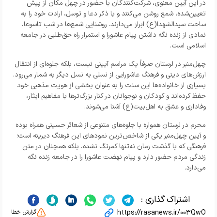
در این آیین معنوی، شرکت‌کنندگان با حضور در چهل مکان از پیش
تعیین‌شده، شمع روشن می‌کنند و با ذکر دعا و توسل، ارادت خود را به
ساحت سیدالشهدا(ع) ابراز می‌دارند. روشنایی شمع‌ها در شب تاسوعا،
نمادی از زنده نگه داشتن پیام عاشورا و استمرار راه حق‌طلبی در جامعه
اسلامی است.
چهل‌منبر در لرستان صرفاً یک مراسم آیینی نیست، بلکه جلوه‌ای از انتقال
ارزش‌های دینی و فرهنگ عاشورایی از نسلی به نسل دیگر به شمار می‌رود.
بسیاری از خانواده‌ها این سنت را به عنوان بخشی از هویت مذهبی خود
حفظ کرده‌اند و کودکان و نوجوانان در کنار بزرگ‌ترها با مفاهیم ایثار،
وفاداری و عشق به اهل‌بیت(ع) آشنا می‌شوند.
محرم در لرستان همواره با جلوه‌های متنوعی از شعائر حسینی همراه بوده
و آیین چهل‌منبر یکی از شاخص‌ترین نمودهای این فرهنگ دیرینه است؛
فرهنگی که با گذشت زمان نه‌تنها کمرنگ نشده، بلکه همچنان در متن
زندگی مردم حضور دارد و پیام نهضت عاشورا را در جامعه زنده نگه
می‌دارد.
اشتراک گذاری :
https://rasanews.ir/003QwO
گزارش خطا