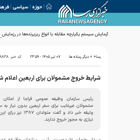
حوزه
سیاسی
فرهن
آزمایش سیستم یکپارچه مقابله با انواع ریزپرنده‌ها در رزمایش 
>
رسا+
دیگر رسانه ها
۰۷ تير ۱۴۰۵ - ۲۳:۵۹
کد خبر:
۱۸۸۳۸
شرایط خروج مشمولان برای اربعین اعلام ش
رئیس سازمان وظیفه عمومی فراجا از امکان 
مشمولان غیرغایب برای سفر اربعین بدون نیاز به س
وثیقه خبر داد و گفت متولدان ۱۳۸۷ نی
نیازی به مجوز خروج ندارند.
سردار رحمان علیدوست، رئیس سازمان وظیفه عم