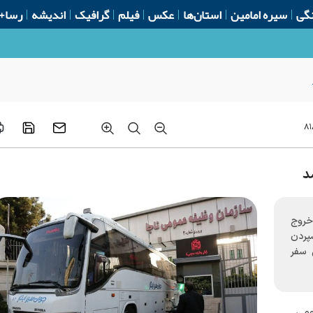
گی
سیره امامین
استان‌ها
عکس
فیلم
گرافیک
اندیشه
رسا+
امنیتی تهاجمی نزاجا
۸
د
خروج
پردن
ز برای این سفر
ومی