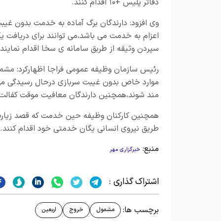
دفاتر پلیس +۱۰ اقدام کنند.
وی افزود: دارندگان برگ آماده به خدمت بدون غیبت
اعزام به خدمت می باشد،می توانند برای دریافت یکب
سپردن وثیقه از طربق سامانه ی سخا اقدام نمایند.
رئیس سازمان وظیفه عمومی فراجا اظهارکرد: مشمول
موارد خاص بدون غیبت سربازی درحال رسیدگی می با
مند شوند،همچنین دارندگان معافیت موقت کفالت و 
همچنین کارکنان وظیفه حین خدمت که قصد زیارت عت
طریق نیروی انسانی یگان خدمتی خود اقدام کنند.
منبع:
خبرگزاری مهر
اشتراک گذاری :
برچسب ها:
مشمول
خروج
اربعین