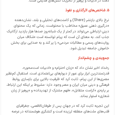
دقت در ادبیات و پرهیز از تحریک گسل‌های قدیمی است.
۵. شاخص‌های اثرگذاری و نفوذ
نرخ بالای بازنشر (Share) و کامنت‌های تحلیلی و بلند، نشان‌دهنده
«درگیری ذهنی عمیق» مخاطب با محتواست. زمانی که یک محتوای
دینی-ارتباطی می‌تواند در کمتر از یک شبانه‌روز صدها هزار بازدید ارگانیک
جذب کند، به معنای آن است که پیام توانسته است «شکاف میان
روایت‌های رسمی و مطالبات مردمی» را پر کند و به صدایی برای بخش
خاموش جامعه تبدیل شود.
جمع‌بندی و چشم‌انداز
رخداد اخیر نشان داد که «زبان احترام» و «ادبیات امت‌محور»،
قدرتمندترین ابزار برای عبور از دیوارهای بی‌اعتمادی است. استقبال کم‌نظیر
مصری‌ها از این پیام، ثابت کرد که ظرفیت بالایی برای بازسازی روابط
فرهنگی و دینی میان ایران و مصر وجود دارد؛ مشروط بر اینکه این ارتباط،
بر پایه‌ی «کرامت متقابل»، «فهم مشترک از تهدیدات» و «پرهیز از زبان
شعاری» استوار بماند.
این تجربه ثابت کرد که در جهانِ پس از طوفان‌الاقصی، جغرافیای
قلب‌های ملت‌های منطقه لرزیده است و کنشگری هوشمندانه در عرصه