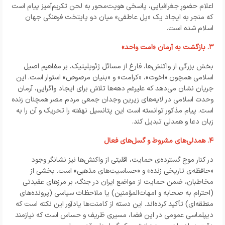
اعلام حضورِ جغرافیایی، پاسخی هویت‌محور به لحن تکریم‌آمیز پیام است
که منجر به ایجاد یک «پل عاطفی» میان دو پایتخت فرهنگی جهان
اسلام شده است.
۳. بازگشت به آرمان «امت واحد»
بخش بزرگی از واکنش‌ها، فارغ از مسائل ژئوپلیتیک، بر مفاهیم اصیل
اسلامی همچون «اخوت»، «کرامت» و «بنیان مرصوص» استوار است. این
جریان نشان می‌دهد که علیرغم دهه‌ها تلاش برای ایجاد واگرایی، آرمان
وحدت اسلامی در لایه‌های زیرین وجدان جمعی مردم مصر همچنان زنده
است. پیام مذکور توانسته است این پتانسیل نهفته را تحریک و آن را به
زبان دعا و همدلی تبدیل کند.
۴. همدلی‌های مشروط و گسل‌های فعال
در کنار موج گسترده‌ی حمایت، اقلیتی از واکنش‌ها نیز نشانگر وجود
«حافظه‌ی تاریخی زنده» و «حساسیت‌های مذهبی» است. بخشی از
مخاطبان، ضمن حمایت از مواضع ایران در جنگ، بر مرزهای عقیدتی
(احترام به صحابه و امهات‌المؤمنین) یا ملاحظات سیاسی (پرونده‌های
منطقه‌ای) تأکید کرده‌اند. این دسته از کامنت‌ها یادآور این نکته است که
دیپلماسی عمومی در این فضا، مسیری ظریف و حساس است که نیازمند