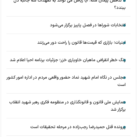
۸ تناقض‌ پیمان مکه؛ آیا ریاض می تواند به تعهدات سه جانبه دل
ببندد؟
انتخابات شوراها در فصل پاییز برگزار می‌شود
لبنیات؛ بازاری که قیمت‌ها قانون را راحت دور می‌زنند
زنگ خطر انقراض ماهیان خاویاری خزر؛ جزئیات برنامه احیا اعلام شد
مجلس در نگاه امام شهید نماد حضور واقعی مردم در اداره امور کشور
است
همایش ملی قانون و قانونگذاری در منظومه فکری رهبر شهید انقلاب
برگزار شد
پرونده قتل حمیدرضا رجب‌زاده در مرحله تحقیقات است