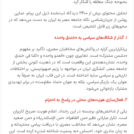
بحبوحه جنگ منطقه را آشکار کرد.
تحلیل محتوای بیش از ۲۴۰۰ دیدگاه ثبت‌شده ذیل این پیام، نمایی
روشن از جریان‌شناسی نگاه جامعه مصر به ایران به دست می‌دهد که در
محورهای زیر قابل تلخیص است:
۱. گذار از شکاف‌های سیاسی به «خندق واحد»
پرتکرارترین گزاره در واکنش‌های مخاطبان مصری، تأکید بر مفهوم
«دشمن مشترک» است. تعابیری چون «العدو واحد» و «كلنا في خندق
واحد»، نشان‌دهنده‌ی این واقعیت است که در ذهنیت کنونیِ بخشی از
جامعه مصر، کنشگری ایران در مواجهه با رژیم صهیونیستی، بر اختلافات
تاریخی و سیاسی سایه انداخته است. در این قاب، ایران نه صرفاً به
عنوان یک بازیگر سیاسی، بلکه به عنوان «نماد مقاومت» در برابر تهدیدی
مشترک بازخوانی می‌شود.
۲. فعال‌سازی هویت‌های محلی در پاسخ به احترام
یکی از شاخص‌های برجسته در این رخداد، اعلام هویت صریح کاربران
است. تکرار عباراتی نظیر «من القاهرة»، «من الإسكندرية» و «من صعيد
مصر»، نشان می‌دهد که مخاطب مصری با دریافت پیامی محترمانه و
به زبان مادری خود، احساس «به رسمیت شناخته شدن» کرده است. این