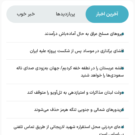
آخرین اخبار
پربازدیدها
خبر خوب
نیروهای مسلح عراق به حال آماده‌باش درآمدند
افشای برکناری در موساد پس از شکست پروژه علیه ایران
نقشه عربستان را در نطفه خفه کردیم/ جهان به‌زودی صدای ناله
سعودی‌ها را خواهد شنید
دولت لبنان مذاکرات و امتیازدهی به تل‌آویو را متوقف کند
کریدورهای شمالی و جنوبی تنگه هرمز حذف می‌شوند
ادعای «ردزنی محل استقرار» شهید لاریجانی از طریق تماس تلفنی
بی‌اساس است