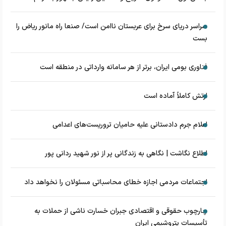
سراسر دریای سرخ برای عربستان ناامن است/ صنعا راه مانور ریاض را
بست
فناوری بومی ایران، برتر از هر سامانه وارداتی در منطقه است
ارتش کاملاً آماده است
اعلام جرم دادستانی علیه حامیان تروریست‌های اعدامی
اطلاع نگاشت | نگاهی به زندگانی پر از نور شهید ردانی پور
اجتماعات مردمی اجازه خطای محاسباتی مسئولان را نخواهد داد
چارچوب حقوقی و اقتصادی جبران خسارت ناشی از حملات به
تأسیسات پتروشیمی ایران