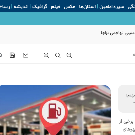
گی
سیره امامین
استان‌ها
عکس
فیلم
گرافیک
اندیشه
رسا+
امنیتی تهاجمی نزاجا
۸
همیه
برخی از
هرهای