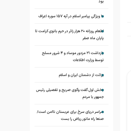
بود
۱۰ ویژگی پیامبر اسلام در آیه ۱۵۷ سوره اعراف
اطعام روزانه ۲۰ هزار زائر در حرم بانوی کرامت تا
پایان ماه صفر
بازداشت ۲۱ مزدور موساد و ۴ شرور مسلح
توسط وزارت اطلاعات
برائت از دشمنان ایران و اسلام
بخش اول گفت وگوی صریح و تفصیلی رئیس
جمهور با مردم
سراسر دریای سرخ برای عربستان ناامن است/
صنعا راه مانور ریاض را بست