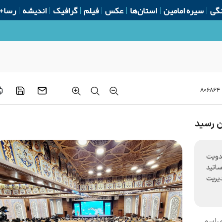
گی
سیره امامین
استان‌ها
عکس
فیلم
گرافیک
اندیشه
رسا+
۸۰۶۸۶۴
ن رسید
دویت
ساتید
یریت
مراسم