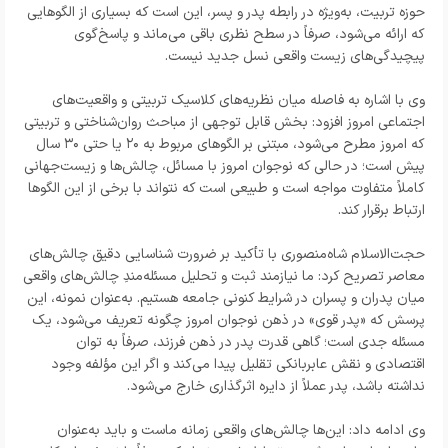
حوزه تربیت، به‌ویژه در رابطه پدر و پسر، این است که بسیاری از الگوهایی
که ارائه می‌شود، صرفاً در سطح نظری باقی می‌ماند و پاسخ‌گوی
پیچیدگی‌های زیست واقعی نسل جدید نیست.
وی با اشاره به فاصله میان نظریه‌های کلاسیک تربیتی و واقعیت‌های
اجتماعی امروز افزود: بخش قابل توجهی از مباحث روان‌شناختی و تربیتی
که امروز مطرح می‌شود، مبتنی بر الگوهای مربوط به ۲۰ یا حتی ۳۰ سال
پیش است؛ در حالی که نوجوان امروز با مسائل، چالش‌ها و زیست‌جهانی
کاملاً متفاوت مواجه است و طبیعی است که نتواند با برخی از این الگوها
ارتباط برقرار کند.
حجت‌الاسلام شاه‌منصوری با تأکید بر ضرورت شناسایی دقیق چالش‌های
معاصر تصریح کرد: ما نیازمند ثبت و تحلیل مسئله‌مندِ چالش‌های واقعی
میان پدران و پسران در شرایط کنونی جامعه هستیم. به‌عنوان نمونه، این
پرسش که «پدر قوی» در ذهن نوجوان امروز چگونه تعریف می‌شود، یک
مسئله جدی است؛ گاهی قدرت پدر در ذهن فرزند، صرفاً به توان
اقتصادی و نقش عابربانکی تقلیل پیدا می‌کند و اگر این مؤلفه وجود
نداشته باشد، پدر عملاً از دایره اثرگذاری خارج می‌شود.
وی ادامه داد: این‌ها چالش‌های واقعی زمانه ماست و باید به‌عنوان