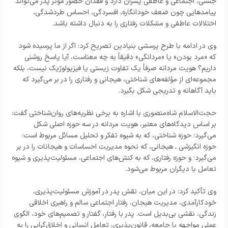
جنسی، اجتماعی و عاطفی پسران دارد و فقدان حضور مؤثر پدر می‌تواند
پیامدهایی چون ضعف خودانگاره، افسردگی، احساس طردشدگی،
اختلالات عاطفی و مشکلات رفتاری را به دنبال داشته باشد.
وی در ادامه با طرح پرسشی بنیادین تصریح کرد: اگر از ما پرسیده شود
که «مرد بودن» یا «مردانگی» دقیقاً به چه معناست، آیا پاسخ روشنی
داریم؟ هویت مردانه صرفاً یک تفاوت زیستی یا فیزیولوژیک نیست، بلکه
مجموعه‌ای از مؤلفه‌های شناختی، هیجانی و رفتاری را در بر می‌گیرد که
باید آگاهانه و تدریجی شکل بگیرد.
حجت‌الاسلام شاه‌منصوری با اشاره به برخی نظریه‌های روان‌شناختی گفت:
بر اساس دیدگاه‌های معتبر، هویت مردانه در سه حوزه اصلی شکل
می‌گیرد؛ حوزه شناختی، که به شیوه تفکر و تحلیل مسائل مربوط است؛
حوزه انگیزشی ـ هیجانی، که نحوه مدیریت احساسات و هیجانات را در بر
می‌گیرد؛ و حوزه رفتاری، که به کنش‌های اجتماعی، مسئولیت‌پذیری و شیوه
تعامل با دیگران مربوط می‌شود.
وی تأکید کرد: در این میان، نقش پدر در آموزش مسئولیت‌پذیری،
خودکارآمدی، مدیریت هیجان، رفتار اجتماعی سالم و راهبری اخلاقی
زندگی، نقشی بی‌بدیل است. پدر با رفتار، گفتار و تصمیم‌های خود، الگوی
عملی مواجهه با جامعه، قانون‌پذیری، تعامل انسانی و اخلاق‌گرایی را به