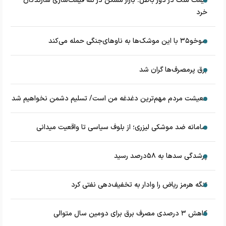
قیمت ملک در دور باطل؛ بازار مسکن در تله قیمت‌سازی سازندگان
خرد
سوخو۳۵ با این موشک‌ها به ناوهای‌جنگی حمله می‌کند
برق پرمصرف‌ها گران شد
معیشت مردم مهم‌ترین دغدغه من است/ تسلیم دشمن نخواهیم شد
سامانه ضد موشکی لیزری؛ از بلوف سیاسی تا واقعیت میدانی
پرشدگی سدها به ۵۸درصد رسید
تنگه هرمز ریاض را وادار به تخفیف‌دهی نفتی کرد
کاهش ۳ درصدی مصرف برق برای دومین سال متوالی