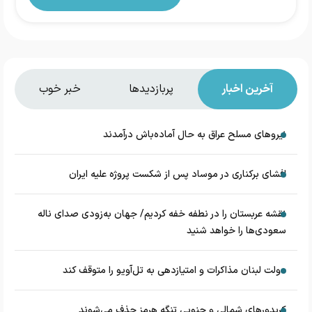
آخرین اخبار
پربازدیدها
خبر خوب
نیروهای مسلح عراق به حال آماده‌باش درآمدند
افشای برکناری در موساد پس از شکست پروژه علیه ایران
نقشه عربستان را در نطفه خفه کردیم/ جهان به‌زودی صدای ناله
سعودی‌ها را خواهد شنید
دولت لبنان مذاکرات و امتیازدهی به تل‌آویو را متوقف کند
کریدورهای شمالی و جنوبی تنگه هرمز حذف می‌شوند