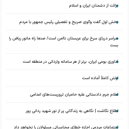
برائت از دشمنان ایران و اسلام
بخش اول گفت وگوی صریح و تفصیلی رئیس جمهور با مردم
سراسر دریای سرخ برای عربستان ناامن است/ صنعا راه مانور ریاض را
بست
فناوری بومی ایران، برتر از هر سامانه وارداتی در منطقه است
ارتش کاملاً آماده است
اعلام جرم دادستانی علیه حامیان تروریست‌های اعدامی
اطلاع نگاشت | نگاهی به زندگانی پر از نور شهید ردانی پور
اجتماعات مردمی اجازه خطای محاسباتی مسئولان را نخواهد داد