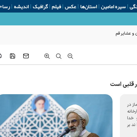
گی
سیره امامین
استان‌ها
عکس
فیلم
گرافیک
اندیشه
رسا+
 و عشایر قم
ر قلبی است
از در
رخانه
 خدا
د بر