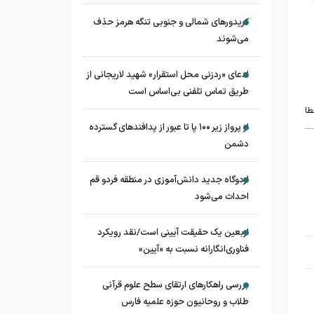
کریدورهای شمالی و جنوبی تنگه هرمز حذف
می‌شوند
ادعای «ردزنی محل استقرار» شهید لاریجانی از
طریق تماس تلفنی بی‌اساس است
طا
از پرواز زیر ۱۰۰ پا تا عبور از پدافند‌های گسترده
دشمن
اردوگاه جدید دانش‌آموزی در منطقه فردو قم
احداث می‌شود
اربعین یک حقیقت آیینی است/نقد رویکرد
فناوری‌انگارانه نسبت به «آیین»
بررسی راهکارهای ارتقای سطح علوم قرآنی
طلاب و روحانیون حوزه علمیه فارس