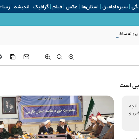
گی
سیره امامین
استان‌ها
عکس
فیلم
گرافیک
اندیشه
رسا+
روانه ساخت از ابتدای سال
ابی است
آنچه
ابی و