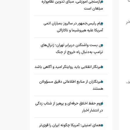
نیازسنجی آموزشی، مبنای تدوین نظام‌واره
مبلغان است
ر
پیام رئیس‌جمهور در سالروز بمباران اتمی
آمریکا علیه هیروشیما و ناکازاکی
بن بست واشنگتن دربرابر تهران؛ ژنرال‌های
ترامپ به‌دنبال راه خروج از جنگ
خبرنگار انقلابی باید روایتگر امید و آگاهی باشد
،
خبرنگاران از منابع اطلاعاتی دقیق مسؤولان
هستند
لزوم حفظ اخلاق حرفه‌ای و پرهیز از شتاب زدگی
در انتشار اخبار
معمای امنیتی؛ آمریکا چگونه ایران را قوی‌تر