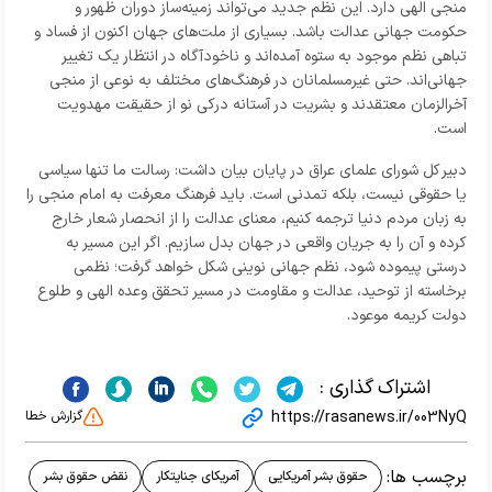
منجی الهی دارد. این نظم جدید می‌تواند زمینه‌ساز دوران ظهور و
حکومت جهانی عدالت باشد. بسیاری از ملت‌های جهان اکنون از فساد و
تباهی نظم موجود به ستوه آمده‌اند و ناخودآگاه در انتظار یک تغییر
جهانی‌اند. حتی غیرمسلمانان در فرهنگ‌های مختلف به نوعی از منجی
آخرالزمان معتقدند و بشریت در آستانه درکی نو از حقیقت مهدویت
است.
دبیر کل شورای علمای عراق در پایان بیان داشت: رسالت ما تنها سیاسی
یا حقوقی نیست، بلکه تمدنی است. باید فرهنگ معرفت به امام منجی را
به زبان مردم دنیا ترجمه کنیم، معنای عدالت را از انحصار شعار خارج
کرده و آن را به جریان واقعی در جهان بدل سازیم. اگر این مسیر به
درستی پیموده شود، نظم جهانی نوینی شکل خواهد گرفت؛ نظمی
برخاسته از توحید، عدالت و مقاومت در مسیر تحقق وعده الهی و طلوع
دولت کریمه موعود.
اشتراک گذاری :
https://rasanews.ir/003NyQ
گزارش خطا
برچسب ها:
حقوق بشر آمریکایی
آمریکای جنایتکار
نقض حقوق بشر