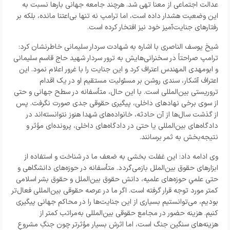
عدالت اجتماعی از معنا تهی شد. هرچند جامعه جهانی بارها نسبت به
این وضعیت هشدار داده است، اما ترامپ نه تنها بی‌اعتنا مانده، بلکه بر
رفتارهای جنایت‌آمیز خود نیز افتخار کرده است.
شیخ یوسف الناصری با اشاره به شهادت سردار سلیمانی خاطرنشان کرد:
ترامپ صراحتاً در سخنرانی‌هایش به ترور سردار شهید حاج قاسم سلیمانی
و ابومهدی المهندس اعتراف کرد و این جنایت را با غرور اعلام نمود. این
اعتراف آشکار، سندی روشن بر مسئولیت مستقیم او در یک اقدام
تروریستی بین‌المللی است. با این حال، متأسفانه در سطح جهانی و حتی
از سوی برخی نهادهای داخلی، پیگیری حقوقی جدی صورت نگرفت. پس
از گذشت سال‌ها از آن حادثه، خانواده‌های شهدا هنوز نتوانسته‌اند در
دادگاه‌های بین‌المللی یا حتی در دادگاه‌های داخلی، پرونده‌ای مؤثر و
نتیجه‌بخش به ثمر برسانند.
وی ادامه داد: این غفلت بخشی به ضعف ما در شناخت و استفاده از
ابزارهای حقوق بین‌الملل بازمی‌گردد. متأسفانه در حوزه‌های دانشگاهی و
حتی علمیِ حوزه‌های علمیه، دانش حقوق بین‌الملل و حقوق بشر اسلامی
کمتر مورد توجه قرار گرفته است. اگر ما در عرصه حقوقی بین‌المللی فعال‌تر
بودیم، می‌توانستیم بسیاری از این جنایت‌ها را در محاکم جهانی پیگیری
کنیم. هزینه حضور در مجامع حقوقی بین‌المللی به‌مراتب کمتر از
هزینه‌های سنگین جنگ است، اما اثرش بسیار مؤثرتر چون جنگِ مشروعِ