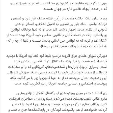
سوی دیگر جبهه مقاومت و کشورهای مخالف سلطه غرب، به‌ویژه ایران،
که در صدد ایجاد نظمی تازه در جهان هستند.
وی با بیان اینکه ایالات متحده در رأس نظام سلطه قرار دارد و شخص
دونالد ترامپ، نماد بارز بی‌اعتنایی به اصول اخلاقی، انسانی و حتی
قانونی آن نظام است، اظهار داشت: اقدامات او نه تنها برخلاف قوانین
بین‌المللی، بلکه در تضاد کامل با قانون اساسی خود آمریکا بوده است؛ او
آشکارا اعلام کرده که به قوانین بین‌المللی پایبند نیست و تنها آن‌چه را که
به «مصلحت خود» می‌داند، معیار اقدام می‌سازد.
دبیر کل شورای علمای عراق
افزود: ترامپ بارها قوه قضاییه آمریکا را تهدید
کرده، احکام قضات را نپذیرفته و استقلال نهاد قضایی را نقض کرده
است. بسیاری از وزرا، ژنرال‌ها و شخصیت‌های آمریکایی که با او مخالفت
کرده‌اند، از سمت خود برکنار شده یا تهدید و حتی حذف فیزیکی شده‌اند.
این وضعیت نشان می‌دهد که او نه تنها قانون را زیر پا می‌گذارد، بلکه
پیوندهای اجتماعی و انسانی جامعه آمریکا را نیز تخریب کرده است.
وی ادامه داد: در میان رویکردهای او، رگه‌های آشکار از نژادپرستی و
برتری‌طلبی سفیدپوستان دیده می‌شود. سیاه‌پوستان، مهاجران آمریکای
لاتین و اقلیت‌های دیگر در دوره حکومت او بیشترین فشارها را تحمل
کردند؛ خانواده‌ها از هم پاشیدند، کودکان در بازداشتگاه‌ها جان باختند و