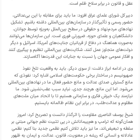
عقل و قانون در برابر سلاح ظلم است.
دبیر کل شورای علمای عراق
افزود: ما باید برای مقابله با این بی‌عدالتی،
حضور رسمی و تأثیرگذار در سازمان‌های بین‌المللی داشته باشیم. تشکیل
نهادهای مردم‌نهاد و حقوقی در سطح بین‌الملل به‌ویژه توسط جوانان،
دانشگاهیان و علمای حوزه، ضرورتی فوری است. این سازمان‌ها می‌توانند
به‌صورت هماهنگ در دفاع از قربانیان جنایت‌های آمریکا، اسرائیل و دیگر
دولت‌های متجاوز عمل کنند، شکایت‌های بین‌المللی تنظیم و پیگیری کنند
و افکار عمومی جهان را نسبت به جنایات این قدرت‌ها آگاه‌سازند.
وی در ادامه ابراز داشت: از سوی دیگر، باید به واقعیت تلخ نفوذ
صهیونیسم در ساختار برخی حکومت‌های اسلامی اشاره کرد؛ نفوذی که
مانع گسترش صدای عدالت و مانع حضور فعال ما در نهادهای بین‌المللی
می‌شود. اما این مانع، هرچند جدی، نباید سبب عقب‌نشینی شود. ما
نیازمند یک خیزش فکری و سازمانی هستیم تا با اتحاد میان ملت‌های
مظلوم و عدالت‌طلب، در برابر این نظام ظالمانه بایستیم.
شیخ یوسف الناصری مقاومت را اثرگذار دانست و تصریح کرد: امروز
همان‌گونه که ترامپ و هم‌پیمانانش در پی تثبیت نظم جهانی مبتنی بر
سلطه و تبعیض‌اند، ما نیز باید تلاش کنیم نظمی جدید بنا کنیم؛ نظمی
عادلانه و انسانی که ریشه در معنویت، قانون، عدالت، و ایمان به ظهور