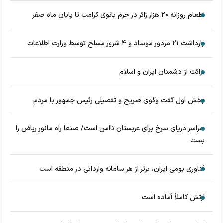
اطعام روزانه ۲۰ هزار زائر در حرم بانوی کرامت تا پایان ماه صفر
بازداشت ۲۱ مزدور موساد و ۴ شرور مسلح توسط وزارت اطلاعات
برائت از دشمنان ایران و اسلام
بخش اول گفت وگوی صریح و تفصیلی رئیس جمهور با مردم
سراسر دریای سرخ برای عربستان ناامن است/ صنعا راه مانور ریاض را
بست
فناوری بومی ایران، برتر از هر سامانه وارداتی در منطقه است
ارتش کاملاً آماده است