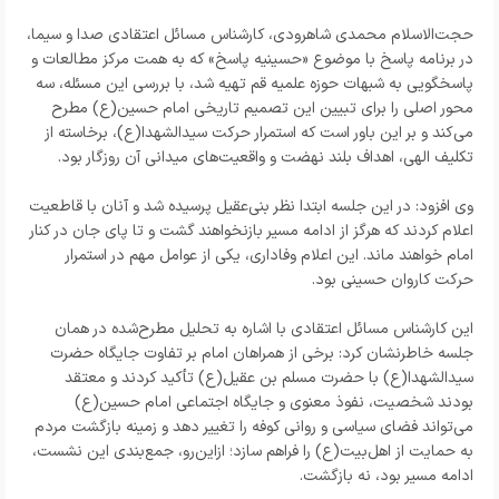
حجت‌الاسلام محمدی شاهرودی، کارشناس مسائل اعتقادی صدا و سیما،
در برنامه پاسخ با موضوع «حسینیه پاسخ» که به همت مرکز مطالعات و
پاسخگویی به شبهات حوزه علمیه قم تهیه شد، با بررسی این مسئله، سه
محور اصلی را برای تبیین این تصمیم تاریخی امام حسین(ع) مطرح
می‌کند و بر این باور است که استمرار حرکت سیدالشهدا(ع)، برخاسته از
تکلیف الهی، اهداف بلند نهضت و واقعیت‌های میدانی آن روزگار بود.
وی افزود: در این جلسه ابتدا نظر بنی‌عقیل پرسیده شد و آنان با قاطعیت
اعلام کردند که هرگز از ادامه مسیر بازنخواهند گشت و تا پای جان در کنار
امام خواهند ماند. این اعلام وفاداری، یکی از عوامل مهم در استمرار
حرکت کاروان حسینی بود.
این کارشناس مسائل اعتقادی با اشاره به تحلیل مطرح‌شده در همان
جلسه خاطرنشان کرد: برخی از همراهان امام بر تفاوت جایگاه حضرت
سیدالشهدا(ع) با حضرت مسلم بن عقیل(ع) تأکید کردند و معتقد
بودند شخصیت، نفوذ معنوی و جایگاه اجتماعی امام حسین(ع)
می‌تواند فضای سیاسی و روانی کوفه را تغییر دهد و زمینه بازگشت مردم
به حمایت از اهل‌بیت(ع) را فراهم سازد؛ ازاین‌رو، جمع‌بندی این نشست،
ادامه مسیر بود، نه بازگشت.