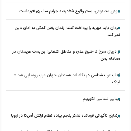
هوش مصنوعی، بستر وقوع 55درصد جرایم سایبری آفریقاست
مردان باید مهریه را پرداخت کنند؛ زندان رفتن کمکی به ادای دین
نمی‌کند
از دریای سرخ تا خلیج عدن و مناطق اشغالی؛ بن‌بست عربستان در
معادله یمن
کتاب غرب شناسی در نگاه اندیشمندان جهان عرب رونمایی شد +
لینک
زیبایی شناسی الگوریتم
برکناری ناگهانی فرمانده لشکر پنجم پیاده‌ نظام ارتش آمریکا در اروپا