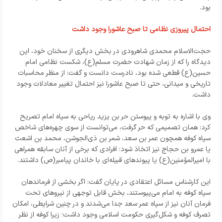
بود.
احتمال پیروزی نظامی تا صبح عاشورا وجود داشت
حجت‌الاسلام محمدی شاهرودی در بخش دیگری از سخنان خود، این
دیدگاه را که از زمان شهادت حضرت مسلم(ع)، شکست نظامی امام
حسین(ع) قطعی شده بود، نادرست دانست و گفت: از منظر محاسبات
تاریخی و میدانی، حتی تا صبح عاشورا نیز احتمال تغییر معادلات وجود
داشت.
وی با اشاره به توبه و پیوستن حر بن یزید ریاحی به سپاه امام تصریح
کرد: همان تصمیمی که حر گرفت، می‌توانست از سوی چهره‌های شاخص
سپاه کوفه همچون عمر بن سعد، شمر بن ذی‌الجوشن، محمد بن اشعث
یا عمرو بن حجاج نیز اتخاذ شود؛ افرادی که برخی از آنان سابقه همراهی
با امیرالمؤمنین(ع) یا پیوندهای قبیله‌ای با خاندان پیامبر(ص) داشتند.
این کارشناس مسائل اعتقادی در پایان گفت: اگر بخشی از فرماندهان
سپاه کوفه به امام می‌پیوستند، بخش قابل توجهی از نیروهای تحت
فرمان آنان نیز از سپاه عمر سعد جدا می‌شدند و در چنین شرایطی، امکان
تصرف کوفه و شکل‌گیری حکومت اسلامی وجود داشت؛ زیرا کوفه از نظر