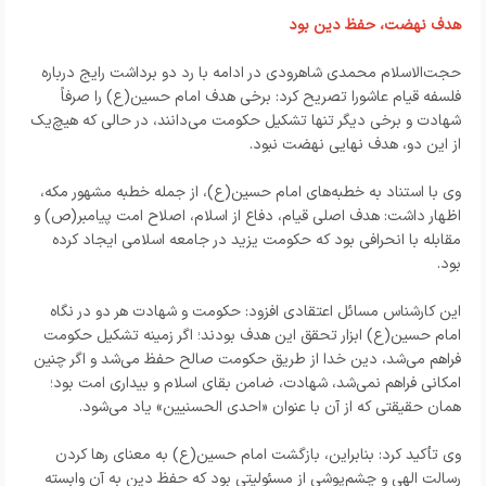
هدف نهضت، حفظ دین بود
حجت‌الاسلام محمدی شاهرودی در ادامه با رد دو برداشت رایج درباره
فلسفه قیام عاشورا تصریح کرد: برخی هدف امام حسین(ع) را صرفاً
شهادت و برخی دیگر تنها تشکیل حکومت می‌دانند، در حالی که هیچ‌یک
از این دو، هدف نهایی نهضت نبود.
وی با استناد به خطبه‌های امام حسین(ع)، از جمله خطبه مشهور مکه،
اظهار داشت: هدف اصلی قیام، دفاع از اسلام، اصلاح امت پیامبر(ص) و
مقابله با انحرافی بود که حکومت یزید در جامعه اسلامی ایجاد کرده
بود.
این کارشناس مسائل اعتقادی افزود: حکومت و شهادت هر دو در نگاه
امام حسین(ع) ابزار تحقق این هدف بودند؛ اگر زمینه تشکیل حکومت
فراهم می‌شد، دین خدا از طریق حکومت صالح حفظ می‌شد و اگر چنین
امکانی فراهم نمی‌شد، شهادت، ضامن بقای اسلام و بیداری امت بود؛
همان حقیقتی که از آن با عنوان «احدی الحسنیین» یاد می‌شود.
وی تأکید کرد: بنابراین، بازگشت امام حسین(ع) به معنای رها کردن
رسالت الهی و چشم‌پوشی از مسئولیتی بود که حفظ دین به آن وابسته