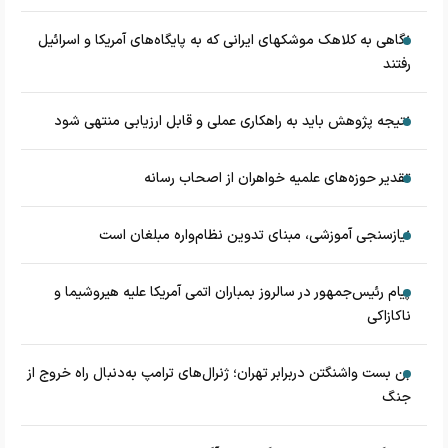
نگاهی به کلاهک‎ موشک‎های ایرانی که به پایگاه‌های آمریکا و اسرائیل
رفتند
نتیجه پژوهش باید به راهکاری عملی و قابل ارزیابی منتهی شود
تقدیر حوزه‌های علمیه خواهران از اصحاب رسانه
نیازسنجی آموزشی، مبنای تدوین نظام‌واره مبلغان است
پیام رئیس‌جمهور در سالروز بمباران اتمی آمریکا علیه هیروشیما و
ناکازاکی
بن بست واشنگتن دربرابر تهران؛ ژنرال‌های ترامپ به‌دنبال راه خروج از
جنگ