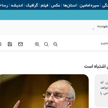
گی
سیره امامین
استان‌ها
عکس
فیلم
گرافیک
اندیشه
رسا+
 خشونت»
۸۱۸۴
 اشتباه است
ن که
واهد
ی را