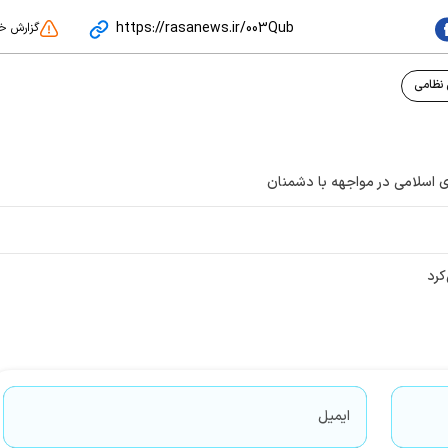
https://rasanews.ir/003Qub
گزارش خ
 نظامی
 اسلامی در مواجهه با دشمنان
کرد