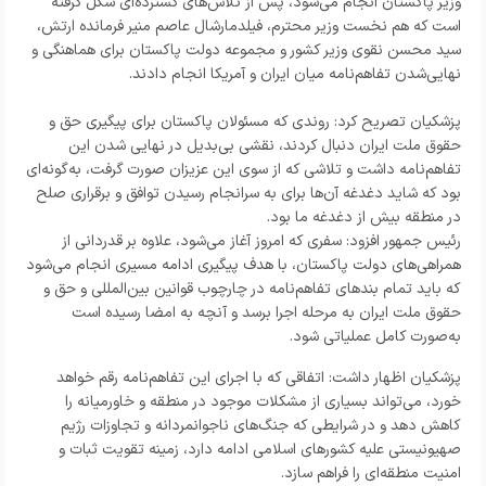
وزیر پاکستان انجام می‌شود، پس از تلاش‌های گسترده‌ای شکل گرفته
است که هم نخست وزیر محترم، فیلدمارشال عاصم منیر فرمانده ارتش،
سید محسن نقوی وزیر کشور و مجموعه دولت پاکستان برای هماهنگی و
نهایی‌شدن تفاهم‌نامه میان ایران و آمریکا انجام دادند.
پزشکیان تصریح کرد: روندی که مسئولان پاکستان برای پیگیری حق و
حقوق ملت ایران دنبال کردند، نقشی بی‌بدیل در نهایی شدن این
تفاهم‌نامه داشت و تلاشی که از سوی این عزیزان صورت گرفت، به‌گونه‌ای
بود که شاید دغدغه آن‌ها برای به سرانجام رسیدن توافق و برقراری صلح
در منطقه بیش از دغدغه ما بود.
رئیس جمهور افزود: سفری که امروز آغاز می‌شود، علاوه بر قدردانی از
همراهی‌های دولت پاکستان، با هدف پیگیری ادامه مسیری انجام می‌شود
که باید تمام بندهای تفاهم‌نامه در چارچوب قوانین بین‌المللی و حق و
حقوق ملت ایران به مرحله اجرا برسد و آنچه به امضا رسیده است
به‌صورت کامل عملیاتی شود.
پزشکیان اظهار داشت: اتفاقی که با اجرای این تفاهم‌نامه رقم خواهد
خورد، می‌تواند بسیاری از مشکلات موجود در منطقه و خاورمیانه را
کاهش دهد و در شرایطی که جنگ‌های ناجوانمردانه و تجاوزات رژیم
صهیونیستی علیه کشورهای اسلامی ادامه دارد، زمینه تقویت ثبات و
امنیت منطقه‌ای را فراهم سازد.