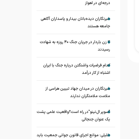
درجه‌ای در اهواز
خبرنگاران دیده‌بانان بیدار و پاسداران آگاهی
جامعه هستند
۴ زن باردار در جریان جنگ ۴۰ روزه به شهادت
رسیدند
کدام فرضیات واشنگتن درباره جنگ با ایران
اشتباه از کار درآمد
خبرنگاران در میدان جهاد تبیین هراسی از
ملامت ملامتگران ندارند
"سوپر ال‌نینو"در راه است؟واقعیت علمی پشت
یک عنوان جنجالی
خلیلی: موانع اجرای قانون جوانی جمعیت باید