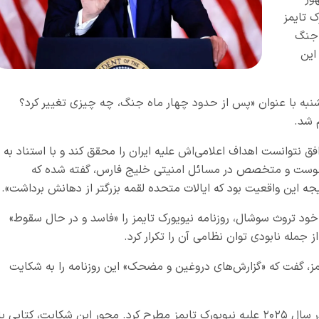
ک تایمز
 جنگ
این
یکشنبه با عنوان «پس از حدود چهار ماه جنگ، چه چیزی تغییر کرد؟
م شد.
افق نتوانست اهداف اعلامی‌اش علیه ایران را محقق کند و با استناد به
اچوست و متخصص در مسائل امنیتی خلیج فارس، گفته شده که
تیجه این واقعیت بود که ایالات متحده لقمه بزرگتر از دهانش برداشت».
د تروث سوشال، روزنامه نیویورک تایمز را «فاسد و در حال سقوط»
 جمله نابودی توان نظامی آن را تکرار کرد.
ز، گفت که «گزارش‌های دروغین و مضحک» این روزنامه را به شکایت
اشاره او به یک شکایت ۱۵ میلیارد دلاری است که در سال ۲۰۲۵ علیه نیویورک تایمز مطرح کرد. محور این شکایت، کتابی با