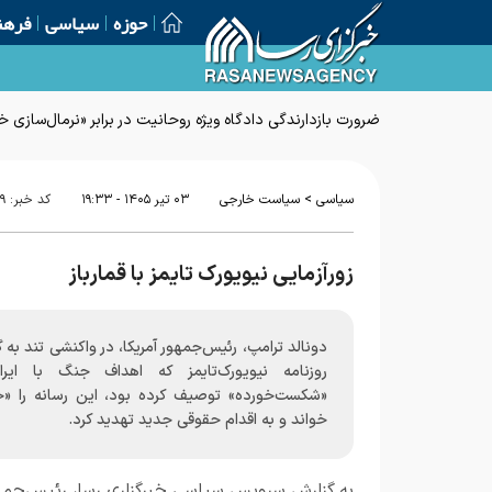
حوزه
سیاسی
فرهن
ضرورت بازدارندگی دادگاه ویژه روحانیت در برابر «نرمال‌سازی
>
سیاسی
سیاست خارجی
۰۳ تير ۱۴۰۵ - ۱۹:۳۳
کد خبر:
۹
زورآزمایی نیویورک تایمز با قمارباز
دونالد ترامپ، رئیس‌جمهور آمریکا، در واکنشی تند به 
روزنامه نیویورک‌تایمز که اهداف جنگ با ایرا
«شکست‌خورده» توصیف کرده بود، این رسانه را «خ
خواند و به اقدام حقوقی جدید تهدید کرد.
به گزارش
سرویس سیاسی خبرگزاری رسا
، رئیس‌جمه