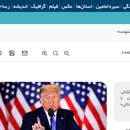
گی
سیره امامین
استان‌ها
عکس
فیلم
گرافیک
اندیشه
رسا+
 خشونت»
۸۱۸۵۵
گزارش
ن را
ائن»
ور