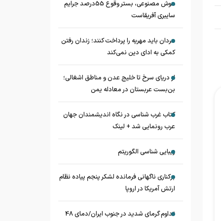
هوش مصنوعی، بستر وقوع 55درصد جرایم
سایبری آفریقاست
مردان باید مهریه را پرداخت کنند؛ زندان رفتن
کمکی به ادای دین نمی‌کند
از دریای سرخ تا خلیج عدن و مناطق اشغالی؛
بن‌بست عربستان در معادله یمن
کتاب غرب شناسی در نگاه اندیشمندان جهان
عرب رونمایی شد + لینک
زیبایی شناسی الگوریتم
برکناری ناگهانی فرمانده لشکر پنجم پیاده‌ نظام
ارتش آمریکا در اروپا
تداوم گرمای شدید در جنوب ایران/دمای 48