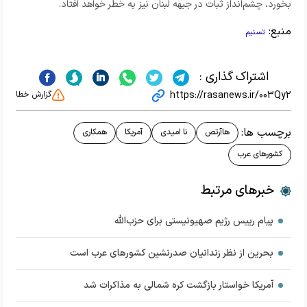
بخورد، چشم‌انداز ثبات در جبهه لبنان نیز به خطر خواهد افتاد.
منبع:
تسنیم
اشتراک گذاری :
https://rasanews.ir/003Qy2
گزارش خطا
برچسب ها:
هاآرتص
نا امیدی
آمریکا
همکاری
کشورهای عرب
خبرهای مرتبط
پیام رییس رژیم صهیونیستی برای حزب‌الله
بحرین از نظر زندانیان صدرنشین کشورهای عرب است
آمریکا خواستار بازگشت کره شمالی به مذاکرات شد