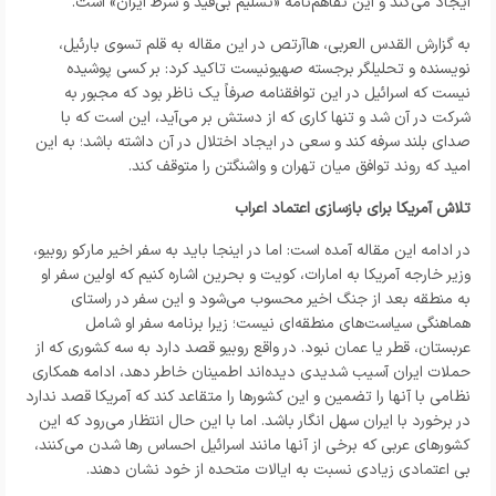
ایجاد می‌کند و این تفاهم‌نامه «تسلیم بی‌قید و شرط ایران» است.
به گزارش القدس العربی، هاآرتص در این مقاله به قلم تسوی بارئیل،
نویسنده و تحلیلگر برجسته صهیونیست تاکید کرد: بر کسی پوشیده
نیست که اسرائیل در این توافقنامه صرفاً یک ناظر بود که مجبور به
شرکت در آن شد و تنها کاری که از دستش بر می‌آید، این است که با
صدای بلند سرفه کند و سعی در ایجاد اختلال در آن داشته باشد؛ به این
امید که روند توافق میان تهران و واشنگتن را متوقف کند.
تلاش آمریکا برای بازسازی اعتماد اعراب
در ادامه این مقاله آمده است: اما در اینجا باید به سفر اخیر مارکو روبیو،
وزیر خارجه آمریکا به امارات، کویت و بحرین اشاره کنیم که اولین سفر او
به منطقه بعد از جنگ اخیر محسوب می‌شود و این سفر در راستای
هماهنگی سیاست‌های منطقه‌ای نیست؛ زیرا برنامه سفر او شامل
عربستان، قطر یا عمان نبود. در واقع روبیو قصد دارد به سه کشوری که از
حملات ایران آسیب شدیدی دیده‌اند اطمینان خاطر دهد، ادامه همکاری
نظامی با آنها را تضمین و این کشورها را متقاعد کند که آمریکا قصد ندارد
در برخورد با ایران سهل انگار باشد. اما با این حال انتظار می‌رود که این
کشورهای عربی که برخی از آنها مانند اسرائیل احساس رها شدن می‌کنند،
بی اعتمادی زیادی نسبت به ایالات متحده از خود نشان دهند.