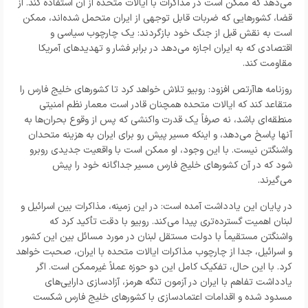
می‌دهد که ممکن است در مذاکرات با ایالات متحده از آن استفاده کند. از
قضا، کشورهایی که ضربات قابل توجهی از ایران متحمل شده‌اند، ممکن
است به نقش قبل از جنگ خود بازگردند: یک چارچوب سیاسی و
اقتصادی که به ایران اجازه می‌دهد در برابر فشار و تهدیدهای آمریکا
مقاومت کند.
روزنامه هاآرتص افزود: روبیو تلاش خواهد کرد تا کشورهای خلیج فارس را
متقاعد کند که ایالات متحده همچنان قادر است معمار نظم امنیتی
منطقه‌ای باشد، نه صرفاً یک قدرت واکنشی که پس از وقوع بحران‌ها به
آنها پاسخ می‌دهد، و اینکه مسیر پیش رو برای ایران به هزینه متحدان
واشنگتن نیست. با این وجود، او ممکن است با واقعیت جدیدی روبرو
شود که در آن کشورهای خلیج فارس مسیر جداگانه خود را پیش
می‌گیرند.
در پایان این یادداشت آمده است: در این زمینه، مذاکرات بین اسرائیل و
لبنان اهمیت گسترده‌تری پیدا می‌کند. روبیو با دقت تأکید کرد که
واشنگتن مستقیماً با دولت مستقل لبنان در مورد مسائل بین این کشور
و اسرائیل، جدا از چارچوب مذاکرات ایالات متحده با ایران، صحبت خواهد
کرد. با این حال، تفکیک کامل این دو حوزه عملاً غیرممکن است. اگر
یادداشت تفاهم با ایران در آزمون تنگه هرمز، آزادسازی دارایی‌های
مسدود شده و اقدامات اعتمادسازی با کشورهای خلیج فارس شکست