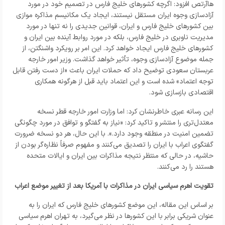
هاآرتص افزود: اگرچه کشورهای خلیج فارس در تصمیم خود در مورد
آزادسازی وجوه ایران مستقل نیستند، ایجاد یک مکانیسم مذاکره موازی
بین کشورهای خلیج فارس و ایران، قوانین جدیدی را نه تنها در مورد
مدیریت ناوبری در خلیج فارس، بلکه در مورد روابط آینده بین ایران و
کشورهای خلیج فارس ایجاد خواهد کرد. این امر بر رویکرد واشنگتن، از
جمله موضوع آزادسازی وجوه، تأثیر خواهد گذاشت. وزیر امور خارجه
عربستان سعودی توضیح داد که حملات ایران باعث «از دست رفتن قابل
توجه اعتماد» شده است و این اعتماد باید قبل از هرگونه همکاری
اقتصادی بازسازی شود.
این رسانه عبری خاطرنشان کرد: اما وزارت امور خارجه قطر نسخه
معتدل‌تری را منتشر و تاکید کرد: «نیاز به گفتگو و توافق در مورد چگونگی
تضمین امنیت در منطقه وجود دارد.». با این حال، هر دو نسخه ضرورت
گفتگوی اعراب با ایران را تصدیق می‌کنند و مفهوم صرفاً نظاره‌گر بودن از
حاشیه، در حالی که منتظر نتیجه مذاکرات بین ایران و ایالات متحده
هستند را رد می‌کنند.
تقویت اهرم سیاسی ایران در مذاکرات با آمریکا بعد از تغییر موضع اعراب
بر اساس این مقاله، این موضع کشورهای خلیج فارس که ایران را به
عنوان شریکی برابر با این کشورها در نظر می‌گیرد، به تهران اهرم سیاسی