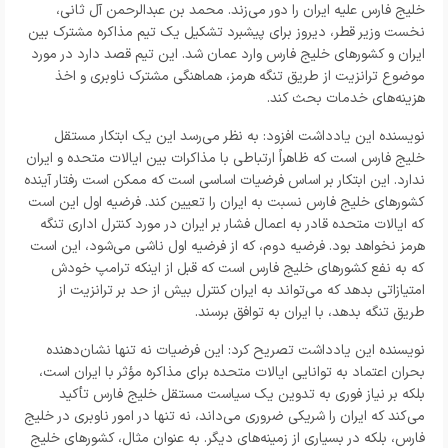
خلیج فارس علیه ایران را دور می‌زند. محمد بن عبدالرحمن آل ثانی،
نخست وزیر قطر، دیروز برای پیشبرد تشکیل یک تیم مذاکره مشترک بین
ایران و کشورهای خلیج فارس وارد عمان شد. این تیم قصد دارد در مورد
موضوع ترانزیت از طریق تنگه هرمز، هماهنگی مشترک ناوبری و اخذ
هزینه‌های خدمات بحث کند.
نویسنده این یادداشت افزود: به نظر می‌رسد این یک ابتکار مستقل
خلیج فارس است که ظاهراً ارتباطی با مذاکرات بین ایالات متحده و ایران
ندارد. این ابتکار بر اساس فرضیات اساسی است که ممکن است رفتار آینده
کشورهای خلیج فارس نسبت به ایران را تعیین کند. فرضیه اول این است
که ایالات متحده قادر به اعمال فشار بر ایران در مورد کنترل اداری تنگه
هرمز نخواهد بود. فرضیه دوم، که از فرضیه اول ناشی می‌شود، این است
که به نفع کشورهای خلیج فارس است که قبل از اینکه ترامپ خودش
امتیازاتی بدهد که می‌تواند به ایران کنترل بیش از حد بر ترانزیت از
طریق تنگه بدهد، با ایران به توافق برسند.
نویسنده این یادداشت تصریح کرد: این فرضیات نه تنها نشان‌دهنده
بحران اعتماد به توانایی ایالات متحده برای مذاکره مؤثر با ایران است،
بلکه بر نیاز فوری به تدوین یک سیاست مستقل خلیج فارس تأکید
می‌کند که ایران را شریکی ضروری می‌داند، نه تنها در امور ناوبری در خلیج
فارس، بلکه در بسیاری از زمینه‌های دیگر. به عنوان مثال، کشورهای خلیج