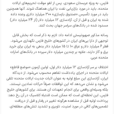
فارس، به ویژه عربستان سعودی، پس از لغو موقت تحریم‌های ایالات
متحده، باید در مورد بازاریابی نفت با ایران هماهنگ شوند. آنها همچنین
باید در مورد تأسیس «صندوق بازسازی» 300 میلیارد دلاری وعده داده
شده به ایران و قبل از آن، آزادسازی 12 میلیارد دلار (از 24 میلیارد دلار)
مسدود شده در بانک‌های سراسر جهان بحث کنند.
رسانه مذکور صهیونیستی ادامه داد: لازم به ذکر است که بخش قابل
توجهی از دارا یی‌های ایران در کشورهای خلیج فارس نگهداری می‌شود.
قطر 6 میلیارد دلار و عراق 10 تا 15 میلیارد دلار بدهی به ایران برای خرید
برق و گاز دارند، علاوه بر چندین میلیارد دلار سپرده در بانک‌های امارات
متحده عربی.
اختلاف بر سر آزادسازی 12 میلیارد دلار اول، اولین آزمون «موضع قاطع»
ایالات متحده در اجرای یادداشت تفاهم محسوب می‌شود. از دیدگاه
ایران، آزادسازی این مبلغ اولیه به عنوان اثبات جدیت ایالات متحده تلقی
می‌شود و نشان می‌دهد که این توافقات صرفاً حرکات نمادین نیستند،
بلکه وسیله‌ای واقعی برای انجام تعهدات آن هستند. برای کشورهای خلیج
فارس، این لحظه‌ای است که ممکن است اشتباه کلاسیک در آن رخ دهد:
پرداخت اولیه قبل از مشاهده هرگونه تغییر در رفتار و قبل از دریافت
تضمین‌های کافی در مورد امنیت، ناوبری و تشدید تنش‌های منطقه‌ای.