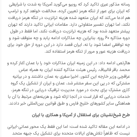
رسانه مذکور عبری تاکید کرد که روبیو می‌گوید آمریکا به شدت با شرایطی
که ایران برای عبور از تنگه هرمز تعیین کرده، مخالفت خواهد کرد و ترامپ
هم ادعا می‌کند که ایران متعهد شده هزینه ترانزیت در تنگه هرمز دریافت
نکند، اما تهران تفسیر متفاوتی دارد. مقامات ایرانی تاکید دارند که تهران
پیشتر متعهد شده بود که هزینه ترانزیت دریافت نکند، اما فقط در طول
دوره مذاکره 60 روزه. بنابراین چه مذاکرات ادامه یابد و چه متوقف شود و
چه توافقی امضا شود یا نه، ایران قصد دارد در این دوره از حق خود برای
دریافت هزینه عبور و مرور از تنگه هرمز استفاده کند.
هاآرتص ادامه داد: در این زمینه ایران مذاکرات خود را با عمان آغاز کرده و
محمد باقر قالیباف، رئیس هیئت مذاکره کننده ایران به همراه عباس
عراقچی وزیر خارجه این کشور، اخیرا سفری به عمان داشتند و در بیانیه
مشترکی که در پی این سفر منتشر شد، عمان و ایران از تشکیل یک گروه
کاری مشترک برای بحث در مورد مدیریت ترافیک دریایی در تنگه هرمز،
خدمات دریایی که قرار است در آنجا ارائه شود و هزینه‌های مرتبط با آن با
هماهنگی سایر کشورهای خلیج فارس و طبق قوانین بین‌المللی خبر دادند.
طرح شیخ‌نشینان برای استقلال از آمریکا و همکاری با ایران
در ادامه این مقاله تاکید شده است: اما این فقط یک محور عمانی-ایرانی
نیست که ظاهراً تلاش‌های ایالات متحده برای تشکیل یک جبهه متحد