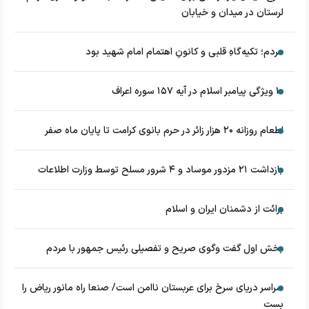
لرستان در میدان و خیابان
مردم؛ تکیه‌گاهِ قلبی و کانونِ اهتمام امام شهید بود
۱۰ ویژگی پیامبر اسلام در آیه ۱۵۷ سوره اعراف
اطعام روزانه ۲۰ هزار زائر در حرم بانوی کرامت تا پایان ماه صفر
بازداشت ۲۱ مزدور موساد و ۴ شرور مسلح توسط وزارت اطلاعات
برائت از دشمنان ایران و اسلام
بخش اول گفت وگوی صریح و تفصیلی رئیس جمهور با مردم
سراسر دریای سرخ برای عربستان ناامن است/ صنعا راه مانور ریاض را
بست