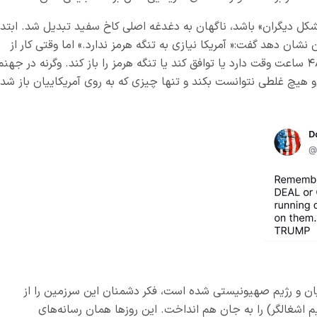
شکل دیگران» باشد، ناگهان به دغدغه اصلی کاخ سفید تبدیل شد. ابتدا
 نشان دهد گفت:« آمریکا نیازی به تنگه هرمز ندارد.» اما وقتی کار از
کارش جلو نرفت، شروع به تهدید کرد:« ایران فقط ۴۸ ساعت وقت دارد یا توافق کند یا تنگه هرمز را باز کند. وگرنه در جهن
 او هیچ غلطی نتوانست بکند و تنها چیزی که به روی آمریکاییان باز شد
ان و رژیم صهیونیستی شده است، فکر دشمنان این سرزمین را از
م اشغالگر) را به جان هم انداخت. این روزها همان رسانه‌های