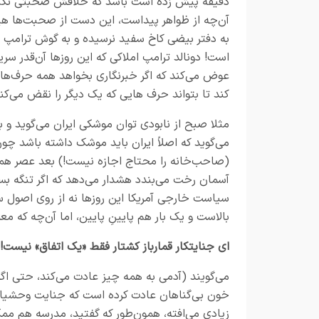
دقیقه پیش زده است باشد که خلافش صحبتی نکند
آن‌چه از ظواهر پیداست، این دست از صحبت‌ها ه
به دفتر بیضی کاخ سفید نرسیده و به گوش ترامپ 
است! دونالد ترامپ املاکی که این روزها آن‌قدر سر
عوض می‌کند که اگر خبرنگاری بخواهد همه حرف‌های
کند تا بتواند حرف هایی که یک دیگر را نقض می‌کنند
مثلا صبح از نابودی توان موشکی ایران می‌گوید و بع
می‌گوید که اصلاً ایران باید موشک داشته باشد چون
(صاحب‌خانه را محتاج اجازه نیست!) بعد عصر همان ر
آسمان رخت می‌بندد هشدار می‌دهد که اگر تنگه بسته 
سیاست خارجی آمریکا این روزها نه از روی اصول سیا
بالاست و یک بار هم پایینِ پایین، اما آن‌چه که م
ای جنایتکار قمارباز کشتار فقط «یک اتفاق» نیست!
می‌گویند (آدمی به همه چیز عادت می‌کند، حتی اگر
خون بی‌گناهان عادت کرده است که جنایت وحشیانه
زیادی می‌افته، همون‌طور که گفتید، مدرسه هم ممک