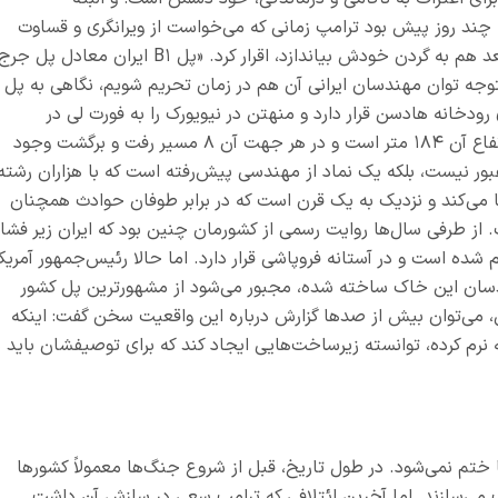
. چند روز پیش بود ترامپ زمانی که می‌خواست از ویرانگری و قساوت
قلبش دوباره مدالی از جنس افتخار درست کند و بعد هم به گردن خودش بیاندازد، اقرار کرد. «پل B۱ ایران معادل پل جر
توجه توان مهندسان ایرانی آن هم در زمان تحریم شویم، نگاهی به پل
رودخانه هادسن قرار دارد و منهتن در نیویورک را به فورت لی در
نیوجرسی وصل می‌کند. عرض این پل ۳۶ متر و ارتفاع آن ۱۸۴ متر است و در هر جهت آن ۸ مسیر رفت و برگشت وجود
بور نیست، بلکه یک نماد از مهندسی پیش‌رفته است که با هزاران رشته
ا می‌کند و نزدیک به یک قرن است که در برابر طوفان حوادث همچنان
 از طرفی سال‌ها روایت رسمی از کشورمان چنین بود که ایران زیر فشار
ده است و در آستانه فروپاشی قرار دارد. اما حالا رئیس‌جمهور آمریکا
ن که به دست مهندسان این خاک ساخته شده، مجبور می‌شود از مشهورترین پل کشور
، می‌توان بیش از صدها گزارش درباره این واقعیت سخن گفت: اینکه
رم کرده، توانسته زیرساخت‌هایی ایجاد کند که برای توصیفشان باید ب
تم نمی‌شود. در طول تاریخ، قبل از شروع جنگ‌ها معمولاً کشورها
اف می‌سازند. اما آخرین ائتلافی که ترامپ سعی در سازش آن داشت