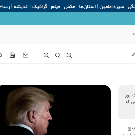
گی
سیره امامین
استان‌ها
عکس
فیلم
گرافیک
اندیشه
رسا+
ر
۸
ک روز
تی که
پنج