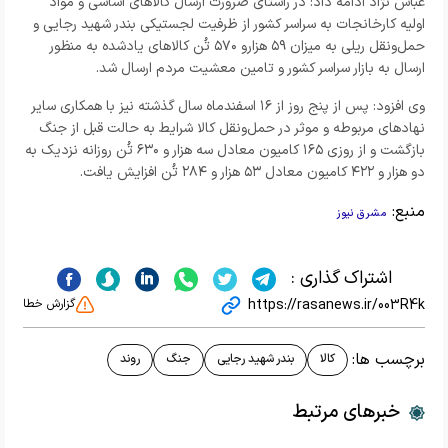
عباس نژاد ادامه داد: در راستای ضرورت ارسال کالاهای اساسی و مواد
اولیه کارخانجات به سراسر کشور از ظرفیت لجستیکی بندر شهید رجایی و
حمل‌ونقل ریلی به میزان ۵۹ هزارو ۵۷۰ تُن کالاهای یادشده به منظور
ارسال به بازار سراسر کشور و تامین معشیت مردم ارسال شد.
وی افزود: پس از پنج روز از ۱۶ اسفندماه سال گذشته نیز با همکاری سایر
نهادهای مربوطه و موثر در حمل‌ونقل کالا شرایط به حالت قبل از جنگ
بازگشت و از روزی ۱۶۵ کامیون معادل سه هزار و ۶۳۰ تُن روزانه نزدیک به
دو هزار و ۴۲۲ کامیون معادل ۵۳ هزار و ۲۸۴ تُن افزایش یافت.
منبع:
مشرق نیوز
اشتراک گذاری :
https://rasanews.ir/003R4k
گزارش خطا
برچسب ها:
کالا
بندر شهید رجایی
جنگ
روند
خبرهای مرتبط