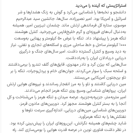
استراتژیستی که آینده را می‌دید
دانشجو و نخبه‌ها را شناسایی می‌کرد و گوش به زنگ هشدارها و شر
اسرائیل و آمریکا بود. امیر نصیرزاده، سال‌ها، جانشین سید عبدالرحیم
موسوی، ستاره کل فرماندهی ارتش ماند. چشمان تیـزبین امیر، همیشه
به‌دنبال آب‌های فیروزه‌ای و گرم خلیج‌فارس می‌چرخید. کنترل هوشمند
تنگه هرمز را پیشنهاد داد. تنگه با عرض ۵۰ کیلومتر و پهنایی به‌وسعت
۱۰۰۰ کیلومتر ساحل و خط ساحلی مرزی و اسکله‌های تجاری و نفتی، نیاز
به دید وسیع و کنترل گسترده داشت. امیر سال‌های جنگ و درگیری
دریایی دریادلان ایران را به‌یادداشت.
سال‌هایی که بیژن گرد و نادر مهدوی، قایق‌های گلف تندرو را برمی‌داشتند
و اسلحه سبک را سوار می‌کردند. جوان‌های خام و پردل‌وجرات، تنگه را بر
ناو بریجتون آمریکایی می‌بستند.
مین دریایی کاشتند و ناو را به مرز انفجار رساندند و نیروهای هوایی ارتش
ایران، پروازهای شناسایی وسیع روی تنگه هرمز انجام می‌دادند.
امیر متربه‌متر، جزیره‌به‌جزیره، عرصه میدان و تنگه هرمز را می‌شناخت و کل
آنجا را به بستر کنترل هوشمند مجهز کرد. دوربین‌های مادون قرمز،
دوربین‌های شناسایی مین‌های دریایی، اندازه‌گیری سرعت ناوها و
نفتکش‌ها را به تنگه هرمزآورد.
شاید چشم‌های همیشه نگرانش، این‌روزهای ایران را پیش‌بینی کرده بود.
در نظر داشت فناوری نوین در عرصه قدرت هوایی را بومی‌سازی کند. راه