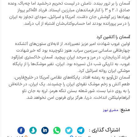
آسمان را بر ترور ببندد. نامش در لیست تحریم درخشید اما چه‌باک. وعده
صادق ۱، ۲ و ۳ را کنار فرماندهان مبارزین ایستاد. فریاد الله‌اکبر پرواز
پهپادها زیر گوشش جان داشت. آمریکا و اسرائیل، سودای تجاوز به ایران
را در سر پرورانده بودند اما حساب‌وکتاب‌شان اشتباه از آب درآمد.
آسمان را آتشین کرد
اولین غروب شهادت امیر عزیز نصیرزاده، از لابه‌لای ستون‌های آتشکده
چهارطاقی ساسانی سرزمین سراب، هنوز نکوچیده بود که خبر شهادت
فرزند آذربایجان، در مرز و سرحد ایران پیچید. آسمان خاکستری غبارآلود
غروب، به تاریکی شب دل نسپرده بود. ایران، نفیر موشک‌ها را از پایگاه
موشکی ایران روانه اسرائیل کرد.
آسمان تل‌آویو به رعشه افتاد. پایگاه‌های نظامی آمریکا در خلیج‌فارس،
طعم آتش و زخم موشک نقره‌ای ایران را چشیدند. یک ایران، در خانه‌اش
را به روی دنیا بست. شور شعله بستن تنگه هرمز، لرزه به جان ناو
آبراهام‌لینکلن انداخت. دریا، هرگز برای فرعون امن نخواهد شد.
منبع:
مشرق نیوز
اشتراک گذاری :