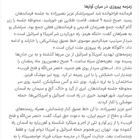
زمزمه‌ پیروزی در میان آوارها
فرمانده فراخوانده شد امیرسرلشکر عزیز نصیرزاده به جلسه فرماندهان
رسید. صبح شنبه ۹ اسفند، قامت طلایی نور خورشید، محوطه جلسه را زیر
گام گرفت جمع همرزمان قدیمی و فرماندهان فعلی جمع بود. سرلشکر رو
به همراهان گفت: «تنگه هرمز، راه دورکردن شر آمریکا و اسرائیل است.»
سردار سرتیپ عبدالرحیم موسوی خط عمیق پیشانی‌اش را خاراند و ادامه
داد: «گلوگاه هرمز راه پیروزی ملت ایران است.»
زمزمه‌های تهدید آمریکا و اسرائیل از بن مرزها گذشته و به بن جان‌ها
رسیده بود. عقربه‌های سیاه ساعت، ۹ صبح دهمین‌روز ماه رمضان را
نشان داد. لب‌های سردار روی هم جنبید: «نصر من‌الله و فتح قریب».
چندبار لب خشکش را با این زمزمه تر کرد. زوزه تیز موشک قرنیز،
ساختمان را به لرزه درآورد. بوی تند و گس سنگرشکن، کشید روی سر
محوطه جلسه فرماندهان. ابری از گرد و خاک، گچ و سیمان به آسمان
سرسایید. شهر فهمید خبری در راه است. اسرائیل و آمریکایی‌ها، حمله
موشکی را آغاز کردند.
امیر عزیز نصیرزاده، با آن خط عمیق کنار چشمانش، همراه رزمنده‌های
جنگ و دفاع از حریم ایران، به دعوت حق لبیک گفت. «نصر من‌الله و فتح
قریب» را از زیر آوار و تلی از آجر و میلگرد شکسته و آهن‌پاره به آسمان راه
گشوده بود. تهران زیر هجوم حمله اسرائیل و آمریکا دوام آورد؛ و فقط
چندساعت بعد، جنایت آمریکا در مدرسه میناب فریاد «وامصیبتا» را به