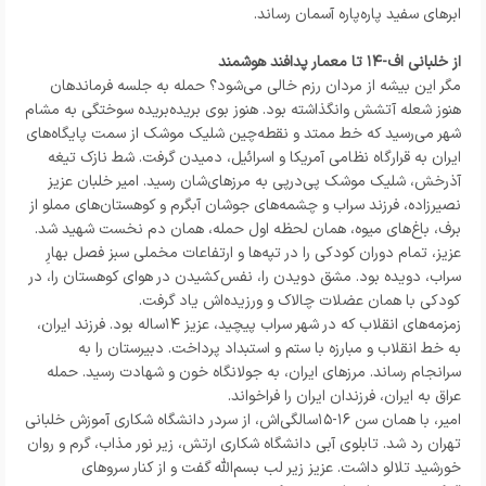
ابرهای سفید پاره‌پاره آسمان رساند.
از خلبانی اف-۱۴ تا معمار پدافند هوشمند
مگر این بیشه از مردان رزم خالی می‌شود؟ حمله به جلسه فرماندهان
هنوز شعله آتشش وانگذاشته بود. هنوز بوی بریده‌بریده سوختگی به مشام
شهر می‌رسید که خط ممتد و نقطه‌چین شلیک موشک از سمت پایگاه‌های
ایران به قرارگاه نظامی آمریکا و اسرائیل، دمیدن گرفت. شط نازک تیغه
آذرخش، شلیک موشک پی‌درپی به مرزهای‌شان رسید. امیر خلبان عزیز
نصیرزاده، فرزند سراب و چشمه‌های جوشان آبگرم و کوهستان‌های مملو از
برف، باغ‌های میوه، همان لحظه اول حمله، همان دم نخست شهید شد.
عزیز، تمام دوران کودکی را در تپه‌ها و ارتفاعات مخملی سبز فصل بهارِ
سراب، دویده بود. مشق دویدن را، نفس‌کشیدن در هوای کوهستان را، در
کودکی با همان عضلات چالاک و ورزیده‌اش یاد گرفت.
زمزمه‌های انقلاب که در شهر سراب پیچید، عزیز ۱۴‌ساله بود. فرزند ایران،
به خط انقلاب و مبارزه با ستم و استبداد پرداخت. دبیرستان را به
سرانجام رساند. مرزهای ایران، به جولانگاه خون و شهادت رسید. حمله
عراق به ایران، فرزندان ایران را فراخواند.
امیر، با همان سن ۱۶-۱۵سالگی‌اش، از سردر دانشگاه شکاری آموزش خلبانی
تهران رد شد. تابلوی آبی دانشگاه شکاری ارتش، زیر نور مذاب، گرم و روان
خورشید تلالو داشت. عزیز زیر لب بسم‌الله گفت و از کنار سروهای