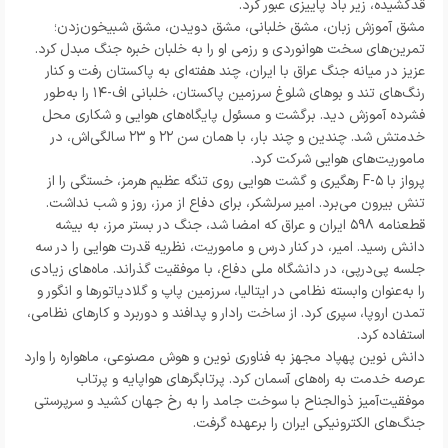
قدکشیده، زیر باد پاییزی عبور کرد.
مشق آموزش زبان، مشق خلبانی، مشق دویدن، مشق شبیخون‌زدن؛
تمرین‌های سخت هوانوردی و رزمی او را به خلبان خبره جنگ مبدل کرد.
عزیز در میانه جنگ عراق با ایران، چند هفته‌ای به پاکستان رفت و کنار
رنگ‌های تند و بوهای شلوغ سرزمین پاکستان، خلبانی اف-۱۴ را به‌طور
فشرده آموزش دید. برگشت و مسئول پایگاه‌های هوایی و شکاری محل
خدمتش شد. چندین و چند بار، با همان سن ۲۲ و ۲۳ سالگی‌اش، در
ماموریت‌های هوایی شرکت کرد.
پرواز با F-۵ رهگیری و گشت هوایی روی تنگه عظیم هرمز، خستگی را از
تنش بیرون می‌برد. امیر سرلشکر، برای دفاع از مرز، روز و شب نداشت.
قطعنامه ۵۹۸ ایران و عراق که امضا شد، جنگ در بستر مرز، به بیشه
دانش رسید. امیر، در کنار درس و ماموریت، نظریه قدرت هوایی را در سه
جلسه پی‌درپی، در دانشگاه ملی دفاع، با موفقیت گذراند. ماه‌های زیادی
را به‌عنوان وابسته نظامی در ایتالیا، سرزمین پاپ و گلادیاتورها و انگور و
تمدن اروپا، سپری کرد. از ساخت رادار و پدافند و دوربرد و کارهای نظامی،
استفاده کرد.
دانش نوین پهپاد مجهز به فناوری نوین و هوش مصنوعی، ماهواره را وارد
عرصه خدمت به راه‌های آسمان کرد. پرتابگرهای هواپایه و پرتاب
موفقیت‌آمیز ذوالجناح با سوخت جامد را به رخ جهان کشید و سرپرستی
جنگ‌های الکترونیکی ایران را برعهده گرفت.