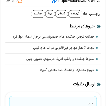
https://rasanews.ir/003R5e
گزارش خطا
برچسب ها:
فرمانده
آسمان
دریا
جنگنده
خبرهای مرتبط
حملات فرضی جنگنده های صهیونیستی بر فراز آسمان نوار غزه
نجات 6 هزار مهاجر غیر قانونی در آب های لیبی
سقوط جنگنده و بالگرد آمریکا در دریای جنوبی چین
خروج دانمارک از ائتلاف ضد داعش آمریکا
ارسال نظرات