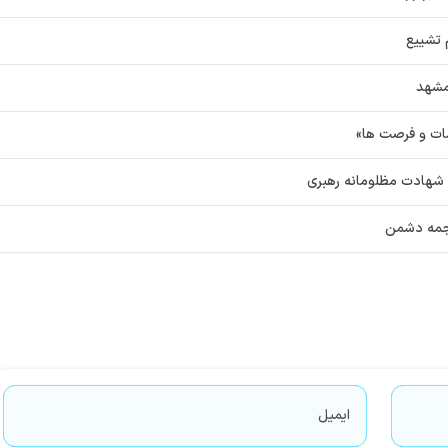
 تشییع
مشهد
مات و فرصت ها»
ن شهادت مظلومانه رهبری
 هجمه دشمن