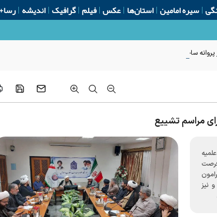
گی
سیره امامین
استان‌ها
عکس
فیلم
گرافیک
اندیشه
رسا+
روانه ساخت از ابتدای سال
ای مراسم تشییع
لمیه
فرصت
امون
 نیز