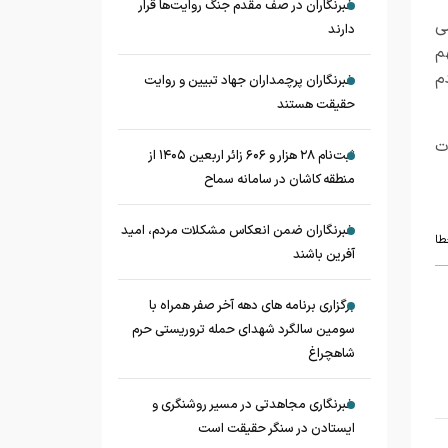
خبرنگاران در صف مقدم جنگ روایت‌ها قرار
ی
دارند
م
م
خبرنگاران پرچمداران جهاد تبیین و روایت
حقیقت هستند
ت
ثبت‌نام ۲۸ هزار و ۶۰۶ زائر اربعین ۱۴۰۵ از
منطقه کاشان در سامانه سماح
خبرنگاران ضمن انعکاس مشکلات مردم، امید
طا
آفرین باشند
برگزاری برنامه های دهه آخر صفر همراه با
سومین سالگرد شهدای حمله تروریستی حرم
شاهچراغ
خبرنگاری مجاهدتی در مسیر روشنگری و
ایستادن در سنگر حقیقت است