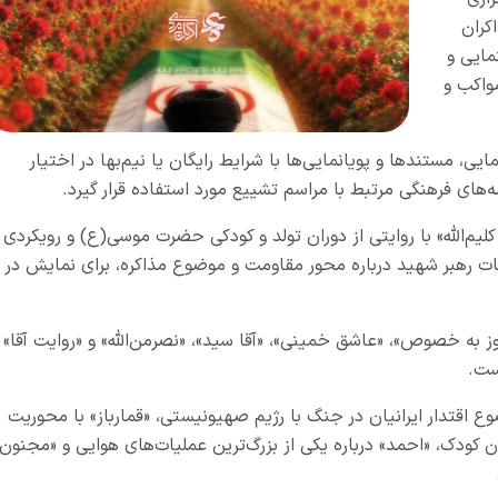
کران
مایی و
واکب و
ی، مستندها و پویانمایی‌ها با شرایط رایگان یا نیم‌بها در اختیار
امه‌های فرهنگی مرتبط با مراسم تشییع مورد استفاده قرار گیرد.
م‌الله» با روایتی از دوران تولد و کودکی حضرت موسی(ع) و رویکردی
انات رهبر شهید درباره محور مقاومت و موضوع مذاکره، برای نمایش در
ز به خصوص»، «عاشق خمینی»، «آقا سید»، «نصرمن‌الله» و «روایت آقا»
است.
وع اقتدار ایرانیان در جنگ با رژیم صهیونیستی، «قمارباز» با محوریت
کودک، «احمد» درباره یکی از بزرگ‌ترین عملیات‌های هوایی و «مجنون»