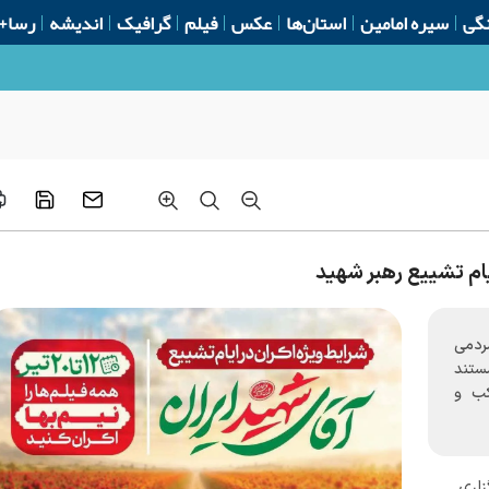
گی
سیره امامین
استان‌ها
عکس
فیلم
گرافیک
اندیشه
رسا+
یام تشییع رهبر شهید
مردمی
مستند
کب و
اری