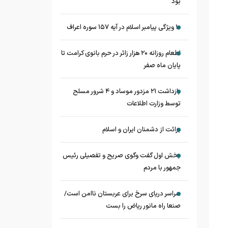
بود
۱۰ ویژگی پیامبر اسلام در آیه ۱۵۷ سوره اعراف
اطعام روزانه ۲۰ هزار زائر در حرم بانوی کرامت تا
پایان ماه صفر
بازداشت ۲۱ مزدور موساد و ۴ شرور مسلح
توسط وزارت اطلاعات
برائت از دشمنان ایران و اسلام
بخش اول گفت وگوی صریح و تفصیلی رئیس
جمهور با مردم
سراسر دریای سرخ برای عربستان ناامن است/
صنعا راه مانور ریاض را بست