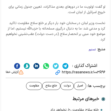
او گفت: اولویت ما در دورهای بعدی مذاکرات، تعیین جدول زمانی برای
خروج اسرائیل از لبنان است.
نخست وزیر لبنان در سخنان خود بار دیگر بر خلع سلاح مقاومت تاکید
کرد و مدعی شد: ما به دنبال درگیری مسلحانه با حزب‌الله نیستیم، اما از
موضع خود مبنی بر انحصار سلاح (در دست دولت) عقب‌نشینی نخواهیم
کرد.
منبع:
تسنیم
اشتراک گذاری :
https://rasanews.ir/003R96
گزارش خطا
برچسب ها:
اصرار
دولت
خلع سلاح
مقاومت
خبرهای مرتبط
خلع سلاح مقاومت رخ نخواهد داد