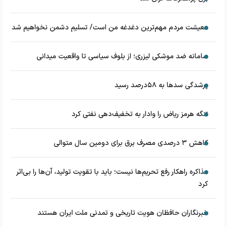
معیشت مردم مهم‌ترین دغدغه من است/ تسلیم دشمن نخواهیم شد
سامانه ضد موشکی لیزری؛ از بلوف سیاسی تا واقعیت میدانی
پرشدگی سدها به ۵۸درصد رسید
تنگه هرمز ریاض را وادار به تخفیف‌دهی نفتی کرد
کاهش ۳ درصدی مصرف برق برای دومین سال متوالی
مذاکره راهکار رفع تحریم‌ها نیست؛ باید با تقویت تولید، آن‌ها را بی‌اثر
کرد
خبرنگاران حافظان هویت تاریخی و تمدنی ملت ایران هستند