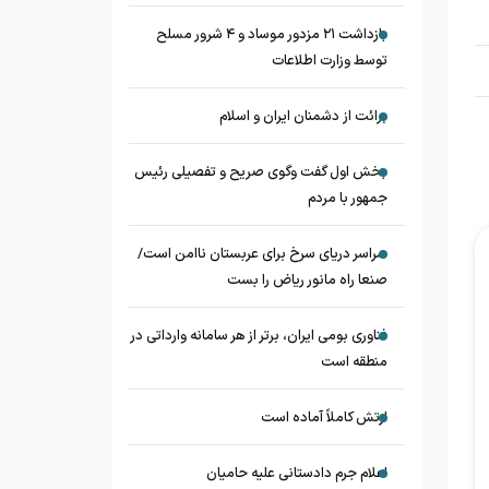
بازداشت ۲۱ مزدور موساد و ۴ شرور مسلح
توسط وزارت اطلاعات
برائت از دشمنان ایران و اسلام
بخش اول گفت وگوی صریح و تفصیلی رئیس
جمهور با مردم
سراسر دریای سرخ برای عربستان ناامن است/
صنعا راه مانور ریاض را بست
فناوری بومی ایران، برتر از هر سامانه وارداتی در
منطقه است
ارتش کاملاً آماده است
اعلام جرم دادستانی علیه حامیان