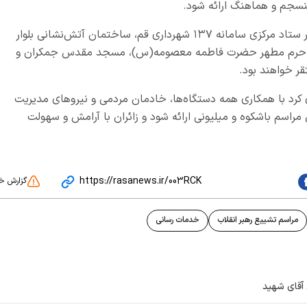
منسجم و هماهنگ ارائه شود.
وی ادامه داد: ستادهای راهنمای زائر و گمشدگان در ستاد مرکزی سامانه ۱۳۷ شهرداری قم، ساختمان آتش‌نشانی بلوار
م، حرم مطهر حضرت فاطمه معصومه(س)، مسجد مقدس جمکران و
ر خواهند بود.
ی کرد با همکاری همه دستگاه‌ها، خادمان مردمی و نیروهای مدیریت
راسم باشکوه و میلیونی ارائه شود و زائران با آرامش و سهولت
https://rasanews.ir/003RCK
گزارش خ
مراسم تشییع رهبر انقلاب
خدمات رسانی
ن آقای شهید