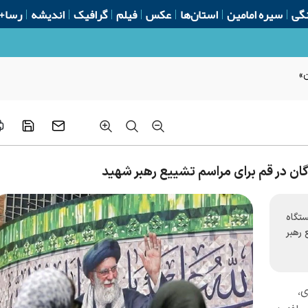
گی
سیره امامین
استان‌ها
عکس
فیلم
گرافیک
اندیشه
رسا+
ن»
ری قم از آماده‌باش ۱۴ ایستگاه
رهبر
ی،