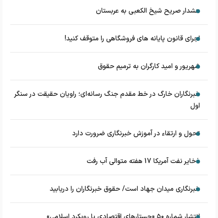
هشدار صریح شیخ الکعبی به عربستان
اجرای قانون پایانه های فروشگاهی را متوقف کنید!
شهریور و امید کارگران به ترمیم حقوق
خبرنگاران خارگ در خط مقدم جنگ رسانه‌ای؛ راویان حقیقت در سنگر
اول
تحول و ارتقاء در آموزش خبرنگاری ضرورت دارد
ذخایر نفت آمریکا 17 هفته متوالی آب رفت
خبرنگاری میدان جهاد است/ حقوق خبرنگاران را دریابید
انتشار شماره ۵۰ «جستارهای اقتصادی با رویکرد اسلامی»