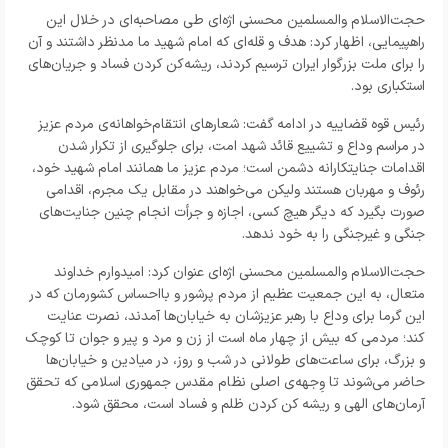
حجت‌الاسلام والمسلمین محسنی اژه‌ای طی مصاحبه‌ای در خلال این
راهپیمایی، اظهار کرد: هدف و قله‌ای که امام شهید ما مدنظر داشتند و آن
را برای ملت بزرگوار ایران ترسیم کردند، ریشه‌کن کردن فساد و جریان‌های
استکباری بود.
رئیس قوه قضاییه در ادامه گفت: شعارهای انتقام‌خواهانه‌ی مردم عزیز
در مراسم وداع و تشییع قائد شهد امت، برای جلوگیری از تکرار شدن
اقدامات جنایتکارانه دشمن است؛ مردم عزیز ما همانند امام شهید خود،
رئوف و مهربان هستند ولیکن می‌خواهند در مقابل یک مجرم، اقدامی
صورت بگیرد که دیگر هیچ کسی، اجازه و جرأت انجام چنین جنایت‌های
جنگی و غیرجنگی را به خود ندهد.
حجت‌الاسلام والمسلمین محسنی اژه‌ای عنوان کرد: امیدوارم خداوند
متعال، به این جمعیت عظیم از مردم پرشور و بااحساس کشورمان که در
این گرما برای وداع با رهبر عزیزشان به خیابان‌ها آمدند، نصرت عنایت
کند؛ مردمی که بیش از چهار ماه است از زن و مرد و پیر و جوان تا کوچک
و بزرگ، برای ساعت‌های طولانی در شب و روز، در میادین و خیابان‌ها
حاضر می‌شوند تا وِجهه‌ی اصلی نظام مقدس جمهوری اسلامی که تحقق
آرمان‌های الهی و ریشه کن کردن ظلم و فساد است، محقق شود.