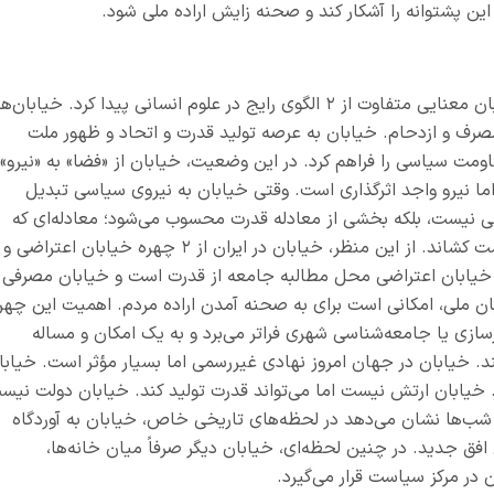
ن پشتوانه را آشکار کند و صحنه زایش اراده ملی شود.
ان معنایی متفاوت از
۲
الگوی رایج در علوم انسانی پیدا کرد. خیابان‌ها
رف و ازدحام. خیابان به عرصه تولید قدرت و اتحاد و ظهور ملت
مت سیاسی را فراهم کرد. در این وضعیت، خیابان از «فضا» به «نیرو»
ما نیرو واجد اثرگذاری است. وقتی خیابان به نیروی سیاسی تبدیل
 نیست، بلکه بخشی از معادله قدرت محسوب می‌شود؛ معادله‌ای که
کشاند. از این منظر، خیابان در ایران از
۲
چهره‌ خیابان اعتراضی و
 خیابان اعتراضی محل مطالبه جامعه از قدرت است و خیابان مصرفی
ن ملی، امکانی است برای به صحنه آمدن اراده مردم. اهمیت این چهر
ازی یا جامعه‌شناسی شهری فراتر می‌برد و به یک امکان و مساله
خیابان در جهان امروز نهادی غیررسمی اما بسیار مؤثر است. خیابا
. خیابان ارتش نیست اما می‌تواند قدرت تولید کند. خیابان دولت نیس
ین شب‌ها نشان می‌دهد در لحظه‌های تاریخی خاص، خیابان به آوردگاه
ق جدید. در چنین لحظه‌ای، خیابان دیگر صرفاً میان خانه‌ها،
ن در مرکز سیاست قرار می‌گیرد.