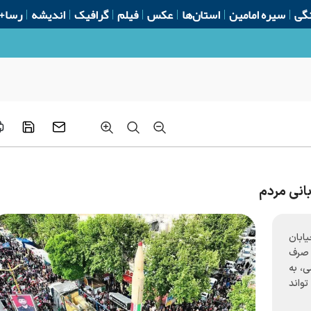
گی
سیره امامین
استان‌ها
عکس
فیلم
گرافیک
اندیشه
رسا+
انی مردم
ابان
ض صرف
ی، به
واند