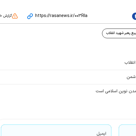
https://rasanews.ir/003RIa
گزارش خ
ع رهبر شهید انقلاب
نقلاب
دشمن
تمدن نوین اسلامی است