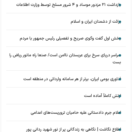
بازداشت ۲۱ مزدور موساد و ۴ شرور مسلح توسط وزارت اطلاعات
برائت از دشمنان ایران و اسلام
بخش اول گفت وگوی صریح و تفصیلی رئیس جمهور با مردم
سراسر دریای سرخ برای عربستان ناامن است/ صنعا راه مانور ریاض را
بست
فناوری بومی ایران، برتر از هر سامانه وارداتی در منطقه است
ارتش کاملاً آماده است
اعلام جرم دادستانی علیه حامیان تروریست‌های اعدامی
اطلاع نگاشت | نگاهی به زندگانی پر از نور شهید ردانی پور