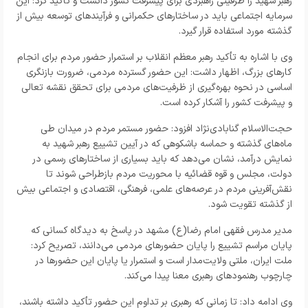
رهبر شهید را ظرفیتی راهبردی برای پیشرفت کشور دانست و تأکید کرد: این
سرمایه اجتماعی باید در ساختارهای حکمرانی و فرآیندهای توسعه بیش از
گذشته مورد استفاده قرار گیرد.
وی با اشاره به تأکید رهبر معظم انقلاب بر استمرار حضور مردم برای انجام
کارهای بزرگ، اظهار داشت: این حضور گسترده مردمی، ضرورت بازنگری
اساسی در نحوه بهره‌گیری از ظرفیت‌های مردمی برای تحقق نقشه تعالی
و پیشرفت کشور را آشکار کرده است.
حجت‌الاسلام گنابادی‌نژاد افزود: حضور مستمر مردم در میدان طی
ماه‌های گذشته و حماسه باشکوهی که در آیین تشییع رهبر شهید به
نمایش درآمد، نشان می‌دهد که باید بسیاری از ساختارهای رسمی در
دولت، مجلس و قوه قضائیه با محوریت مردم بازطراحی شوند تا
نقش‌آفرینی مردم در عرصه‌های علمی، فرهنگی، اقتصادی و اجتماعی بیش
از گذشته تقویت شود.
مدیر مدرس فقهی امام رضا(ع) مشهد در پاسخ به دیدگاه کسانی که
پایان مراسم تشییع را پایان حضورهای مردمی می‌دانند، تصریح کرد:
ملت ایران، ملتی ولایت‌مدار است و استمرار یا پایان این حضورها در
چارچوب رهنمودهای رهبری معنا پیدا می‌کند.
وی ادامه داد: تا زمانی که رهبری بر تداوم این حضور تأکید داشته باشند،