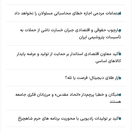
اجتماعات مردمی اجازه خطای محاسباتی مسئولان را نخواهد داد
چارچوب حقوقی و اقتصادی جبران خسارت ناشی از حملات به
تأسیسات پتروشیمی ایران
تأکید معاون اقتصادی استاندار بر حمایت از تولید و عرضه پایدار
کالاهای اساسی
بازار طلای دیجیتال؛ فرصت یا تله؟
نخبگان و خطبا پرچم‌دار «اتحاد مقدس» و مرزبانان فکری جامعه
هستند
تاکید بر تولیدات رادیویی با محوریت برنامه های حرم شاهچراغ