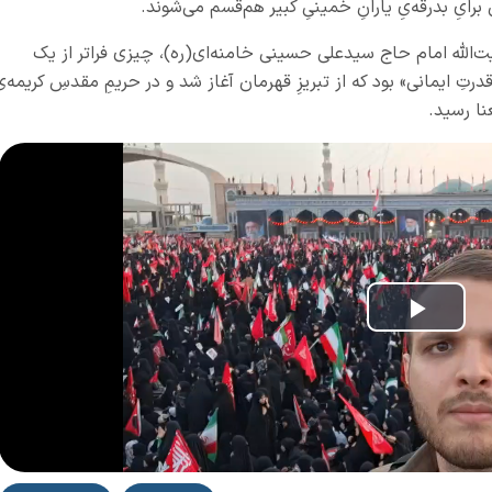
یِ بدرقه‌یِ یارانِ خمینیِ کبیر هم‌قسم می‌شوند.
آیت‌الله امام حاج سیدعلی حسینی خامنه‌ای(ره)، چیزی فراتر از یک
قدرتِ ایمانی» بود که از تبریزِ قهرمان آغاز شد و در حریمِ مقدسِ کریمه‌ی
ا رسید.
Play
Vide