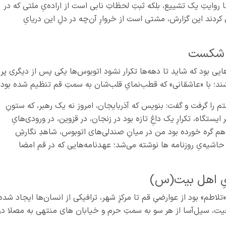
 روایتِ یک تشییع، بلکه ثبتِ لحظاتِ نابی است از اراده‌یِ ملتی که در
ل کردند این گزارش، مشتی است از خروارِ آن‌چه در دلِ این دریایِ
د شکست
نه‌هایی بود که شاید تا دهه‌ها تکرار نشود اتوبوس‌ها یکی پس از دیگری پر
اشند؛ با «عاشقانی» که قطب‌نمایِ قلب‌شان به سمتِ قم تنظیم شده بود.
م را گرفت و گفت: بنویس که آذربایجان، امروز نه یک رهبر، که ستونِ
یستگاه، تکرارِ یک داغِ تازه بود در زنجان، در قزوین، در ورودی‌هایِ
 به هم گره خورده بود من در میانِ صندلی‌های اتوبوس، شاهدِ نگارشِ
حاشیه‌یِ روزنامه‌ ها نوشته می‌شد؛ عهدنامه‌هایی که در قم امضا
‌یِ اهل‌ بیت(س)
لاطم» بود از عوارضیِ قم تا مرکزِ شهر، ترافیکی از انسان‌ها ایجاد شده
معیت، سیل‌آسا از هر سو به سمتِ حرم و خیابان‌ های منتهی به مصلا در