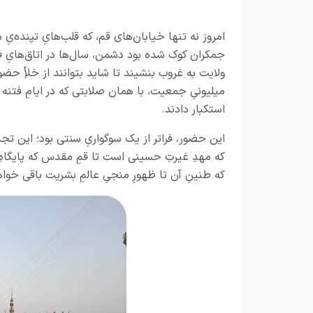
امروز نه تنها خیابان‌های قم، که قلب‌هایِ تپنده‌یِ
جمکران کوک شده بود دشمن، سال‌ها در اتاق‌هایِ فکر
ولایت به غروب بنشیند تا شاید بتوانند از خلأِ حضورِ 
میلیونیِ جمعیت، با همان صلابتی که در ایامِ فتنه
استکبار دادند.
این حضور، فراتر از یک سوگواریِ سنتی بود؛ این تجدید
که مهدِ غیرتِ حسینی است تا قمِ مقدس که پایگاه
که طنینِ آن تا ظهورِ منجیِ عالمِ بشریت باقی خواه