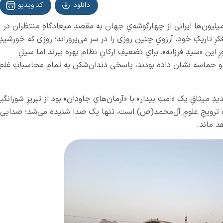
دانلود
کد ویدیو
 میلیون‌ها ایرانی از چهارگوشه‌یِ جهان به مقصدِ میعادگاهِ منتظران در
ِ تاریکِ خود، آرزویِ چنین روزی را در سر می‌پروراند؛ روزی که خورشیدِ
این «سیدِ فرزانه»، برایِ تضعیفِ ارکانِ نظام بهره ببرند اما سیلِ
 و حماسه نشان داده بودند، پاسخی دندان‌شکن به تمامِ محاسباتِ غلطِ
ِ میثاقِ یک «امتِ بیدار» با «آرمان‌هایِ جاودان» بود از تبریزِ شورانگیز
ِ ترویجِ علومِ آل‌محمد(ص) است، تنها یک صدا شنیده می‌شد؛ صدایی
د ماند.