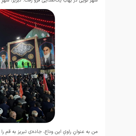
شهر گویی در بهتِ یک‌صدایی فرو رفت. تبریز، شهرِ اول
من به عنوانِ راویِ این وداع، جاده‌ی تبریز به قم را