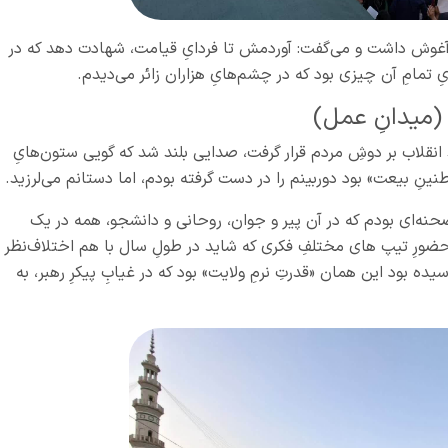
آغوش داشت و می‌گفت: آوردمش تا فردایِ قیامت، شهادت دهد که در
تمامِ آن چیزی بود که در چشم‌هایِ هزاران زائر می‌دیدم.
(میدانِ عمل)
د انقلاب بر دوشِ مردم قرار گرفت، صدایی بلند شد که گویی ستون‌هایِ
 «طنینِ بیعت» بود دوربینم را در دست گرفته بودم، اما دستانم می‌لرزید.
ِ صحنه‌ای بودم که در آن پیر و جوان، روحانی و دانشجو، همه در یک
 حضورِ تیپ‌ های مختلفِ فکری که شاید در طولِ سال با هم اختلاف‌نظر
ه بود این همان «قدرتِ نرمِ ولایت» بود که در غیابِ پیکرِ رهبر، به