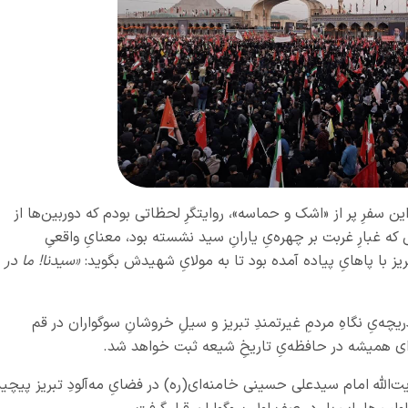
ر این سفرِ پر از «اشک و حماسه»، روایتگرِ لحظاتی بودم که دوربین‌ها از
که غبارِ غربت بر چهره‌یِ یارانِ سید نشسته بود، معنایِ واقعیِ
یز با پاهایِ پیاده آمده بود تا به مولایِ شهیدش بگوید:
«سیدنا! ما در
ریچه‌یِ نگاهِ مردمِ غیرتمندِ تبریز و سیلِ خروشانِ سوگواران در قم
برای همیشه در حافظه‌یِ تاریخِ شیعه ثبت خواهد شد.
‌الله امام سیدعلی حسینی خامنه‌ای(ره) در فضایِ مه‌آلودِ تبریز پیچید