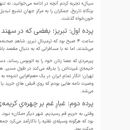
سیال» تجربه کردم آنچه در ادامه می‌خوانید، نه تنها
بزنگاهِ تاریخ، جمکران را به مرکزِ جهانِ تشیع تبدی
خون‌خواه گذشت.
پرده اول: تبریز؛ بغضی که در سهن
ساعت ۴ صبح بود که ترمینالِ تبریز، شاهدِ صح
می‌شدند، اما نه با مسافرانی که به دنبالِ مقصد ب
پیرمردی که عصا زنان خود را به اتوبوس رساند، دست
خیمه‌یِ غیرت‌اش را بدرقه می‌کند در طولِ مسیر، هر ا
تهران؛ انگار تمامِ ایران در یک «هم‌افزاییِ اندوه»
وصیت‌ نامه‌ هایی بودم که رویِ قبض‌ هایِ خرید یا 
می‌شد.
پرده دوم: غبارِ غم بر چهره‌یِ کریمه
وقتی به حریمِ قم رسیدیم، شهر دیگر «مکان» نبود، «ت
بود که هرگونه وسیله‌ی نقلیه را ناکارآمد می‌کرد ج
حرکت بود.