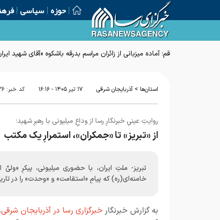
حوزه
سیاسی
فرهن
>
استان‌ها
آذربایجان شرقی
۱۷ تير ۱۴۰۵ - ۱۶:۱۶
کد خبر:
۳۶
روایتِ عینیِ خبرنگارِ رسا از وداعِ میلیونی با رهبرِ شهید؛
از «تبریز» تا «جمکران»، استمرارِ یک مکتب
تبریز- ملتِ ایران، با حضوری میلیونی، پیکرِ «ولیِّ 
خامنه‌ای(ره) که پیامِ «استقامت» و «وحدت» را در تاریخ
به گزارش خبرنگار
خبرگزاری رسا در آذربایجان شرقی
،