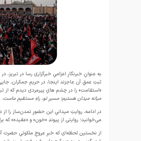
به عنوانِ خبرنگارِ اعزامیِ خبرگزاری رسا در تبریز، د
ثبتِ عمقِ آن عاجزند اینجا، در حریمِ جمکران، جایی 
«استقامت» را در چشم‌ هایِ پیرمردی دیدم که از تبر
میانه میدان هستیم؛ مسیرِ تو، راهِ مستقیمِ ماست.
در ادامه، روایتِ میدانیِ این حضورِ تمدن‌ساز را از د
می‌خوانید؛ روایتی از پیوندِ «خون» و «عقیده» که 
از نخستین لحظه‌ای که خبرِ عروجِ ملکوتیِ حضرت آیت