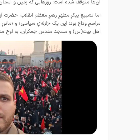
آن‌ها متوقف شده است؛ روزهایی که زمین و آسمان برا
اما تشییعِ پیکرِ مطهرِ رهبرِ معظم انقلاب، حضرت 
مراسمِ وداع بود؛ این یک «زلزله‌یِ سیاسی» و «مانورِ 
اهل‌ بیت(س) و مسجد مقدس جمکران، به اوجِ معن
o