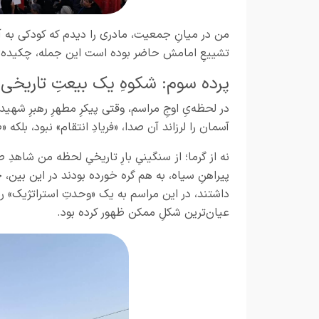
من در میانِ جمعیت، مادری را دیدم که کودکی به 
تشییعِ امامش حاضر بوده است این جمله، چکیده‌یِ 
پرده سوم: شکوهِ یک بیعتِ تاریخی 
در لحظه‌یِ اوجِ مراسم، وقتی پیکرِ مطهرِ رهبرِ شهی
آسمان را لرزاند آن صدا، «فریادِ انتقام» نبود، بلکه
نه از گرما؛ از سنگینیِ بارِ تاریخیِ لحظه من شاهد
پیراهنِ سیاه، به هم گره خورده بودند در این بین،
داشتند، در این مراسم به یک «وحدتِ استراتژیک» رسید
عیان‌ترین شکلِ ممکن ظهور کرده بود.