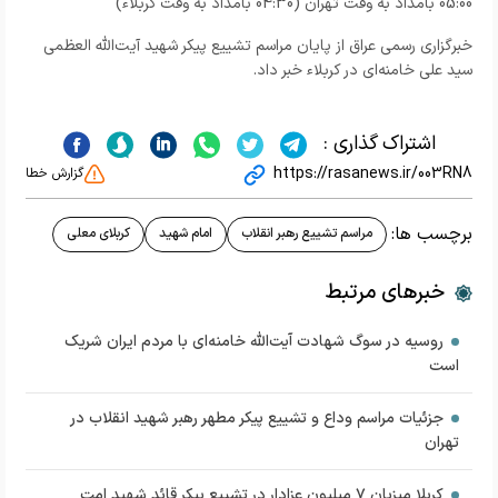
05:00 بامداد به وقت تهران (04:30 بامداد به وقت کربلاء)
خبرگزاری رسمی عراق از پایان مراسم تشییع پیکر شهید آیت‌الله العظمی
سید علی خامنه‌ای در کربلاء خبر داد.
اشتراک گذاری :
https://rasanews.ir/003RN8
گزارش خطا
برچسب ها:
مراسم تشییع رهبر انقلاب
امام شهید
کربلای معلی
خبرهای مرتبط
روسیه در سوگ شهادت آیت‌الله خامنه‌ای با مردم ایران شریک
است
جزئیات مراسم‌ وداع و تشییع پیکر مطهر رهبر شهید انقلاب در
تهران
کربلا میزبان ۷ میلیون عزادار در تشییع پیکر قائد شهید امت