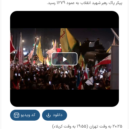
پیکر پاک رهبر شهید انقلاب به عمود 1279 رسید.
Play
Video
دانلود
کد ویدیو
20:25 به وقت تهران (19:55 به وقت کربلاء)