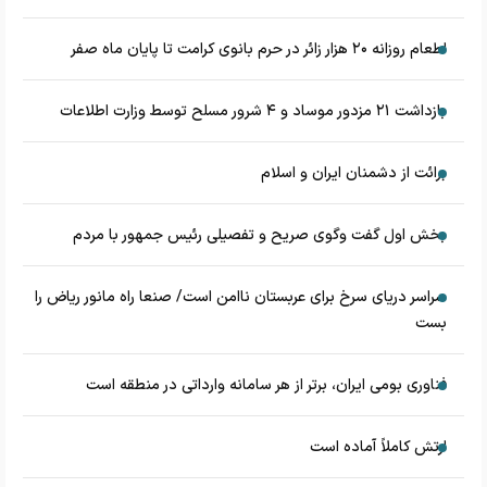
اطعام روزانه ۲۰ هزار زائر در حرم بانوی کرامت تا پایان ماه صفر
بازداشت ۲۱ مزدور موساد و ۴ شرور مسلح توسط وزارت اطلاعات
برائت از دشمنان ایران و اسلام
بخش اول گفت وگوی صریح و تفصیلی رئیس جمهور با مردم
سراسر دریای سرخ برای عربستان ناامن است/ صنعا راه مانور ریاض را
بست
فناوری بومی ایران، برتر از هر سامانه وارداتی در منطقه است
ارتش کاملاً آماده است