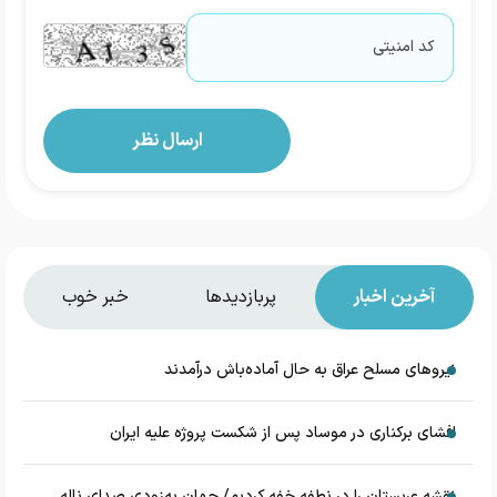
آخرین اخبار
پربازدیدها
خبر خوب
نیروهای مسلح عراق به حال آماده‌باش درآمدند
افشای برکناری در موساد پس از شکست پروژه علیه ایران
نقشه عربستان را در نطفه خفه کردیم/ جهان به‌زودی صدای ناله