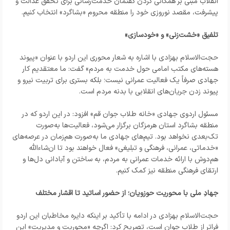
انقلاب مبنی بر همگانی کردن گفتمان خدمت‌رسانی برای تحقق عدالت و
پیشرفت، مقصد نوروزی خود را منطقه محروم «بشاگرد» انتخاب کنیم.
تلفیق «خشت‌زنی» و «خودسازی»
حجت‌الاسلام بهزادی با اشاره به شعار محوری این اردو با عنوان «پیوند
هسته‌های مکتب امامی حول خدمت به مردم» گفت: ما معتقدیم کار
جهادی صرفاً یک فعالیت عمرانی نیست؛ بلکه بستری برای تربیت نیرو و
پیوند زدن جریان‌های انقلابی با بدنه مردم است.
مسئول اردوی جهادی «خانه طلاب جوان قم» افزود: در این اردو که در
منطقه بشاگرد استان هرمزگان برگزار می‌شود، فعالیت‌ها به‌صورت
تک‌بعدی نخواهد بود. تیم‌های جهادی ما به‌صورت هم‌زمان در عرصه‌های
«خدماتی، عمرانی، فرهنگی و تبلیغی» فعال خواهند بود تا ان‌شاءالله
هم‌دوش با ارائه خدمات عمرانی به مردم، به ساختن و آبادانی دل‌ها و
ارتقای فرهنگی منطقه نیز کمک کنیم.
جهادِ ملی با محوریت حوزویان؛ از حضور اساتید تا اقشار مختلف
حجت‌الاسلام بهزادی در ادامه با تأکید بر اینکه دایره مخاطبان این اردو
فراتر از طلاب جوان است، تصریح کرد: اگرچه «محوریت و مدیریت» این