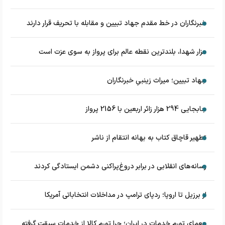
خبرنگاران در خط مقدم جهاد تبیین و مقابله با تحریف قرار دارند
مزار شهدا، بلندترین نقطه عالم برای پرواز به سوی عزت است
جهاد تبیین؛ میراث زینبیِ خبرنگاران
جابجایی 294 هزار زائر اربعین با 2156 پرواز
تطهیر قاچاق کتاب به بهانه انتقام از ناشر
رسانه‌های انقلابی در برابر دروغ‌پراکنی دشمن ایستادگی کردند
از برزیل تا اروپا؛ ردپای ترامپ در مداخلات انتخاباتی آمریکا
معمای تورم خدمات در ایران؛ چرا تورم کالا از خدمات سبقت گرفته