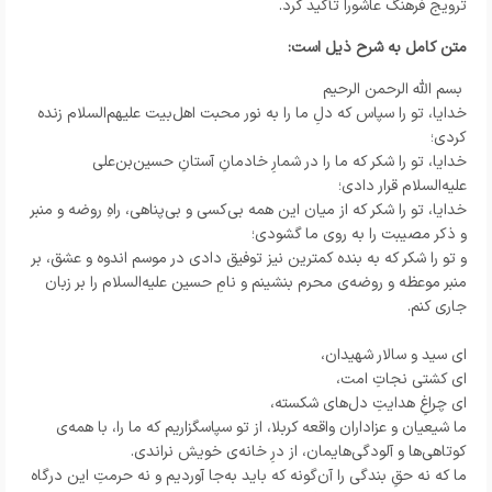
ترویج فرهنگ عاشورا تأکید کرد.
متن کامل به شرح ذیل است:
بسم الله الرحمن الرحیم
خدایا، تو را سپاس که دلِ ما را به نور محبت اهل‌بیت علیهم‌السلام زنده
کردی؛
خدایا، تو را شکر که ما را در شمارِ خادمانِ آستانِ حسین‌بن‌علی
علیه‌السلام قرار دادی؛
خدایا، تو را شکر که از میان این همه بی‌کسی و بی‌پناهی، راهِ روضه و منبر
و ذکر مصیبت را به روی ما گشودی؛
و تو را شکر که به بنده کمترین نیز توفیق دادی در موسم اندوه و عشق، بر
منبر موعظه و روضه‌ی محرم بنشینم و نامِ حسین علیه‌السلام را بر زبان
جاری کنم.
ای سید و سالار شهیدان،
ای کشتی نجاتِ امت،
ای چراغِ هدایتِ دل‌های شکسته،
ما شیعیان و عزاداران واقعه کربلا، از تو سپاسگزاریم که ما را، با همه‌ی
کوتاهی‌ها و آلودگی‌هایمان، از درِ خانه‌ی خویش نراندی.
ما که نه حقِ بندگی را آن‌گونه که باید به‌جا آوردیم و نه حرمتِ این درگاه