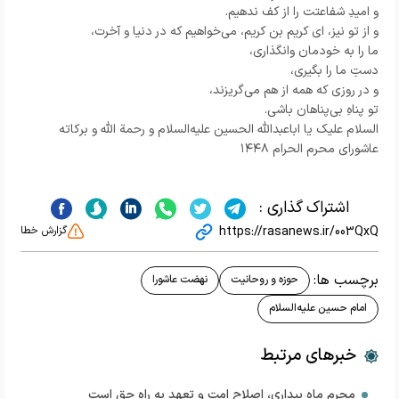
و امیدِ شفاعتت را از کف ندهیم.
و از تو نیز، ای کریم بن کریم، می‌خواهیم که در دنیا و آخرت،
ما را به خودمان وانگذاری،
دستِ ما را بگیری،
و در روزی که همه از هم می‌گریزند،
تو پناهِ بی‌پناهان باشی.
السلام علیک یا اباعبدالله الحسین علیه‌السلام و رحمة الله و برکاته
عاشورای محرم الحرام ۱۴۴۸
اشتراک گذاری :
https://rasanews.ir/003QxQ
گزارش خطا
برچسب ها:
حوزه و روحانیت
نهضت عاشورا
امام حسین علیه‌السلام
خبرهای مرتبط
محرم ماه بیداری، اصلاح امت و تعهد به راه حق است