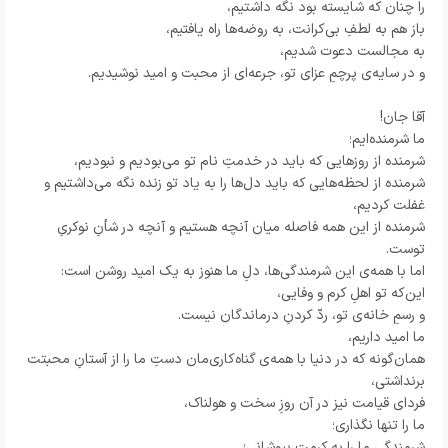
را چنان که شایسته بود نگه داشتیم،
باز هم به لطفِ بی‌کرانت، به روضه‌ها راه یافتیم،
به مجالست دعوت شدیم،
و در سایه‌ی پرچمِ عزای تو، جرعه‌ای از محبت و امید نوشیدیم.
آقا جان!
ما شرمنده‌ایم؛
شرمنده از روزهایی که باید در خدمتِ نام تو می‌بودیم و نبودیم،
شرمنده از لحظه‌هایی که باید دل‌ها را به یاد تو زنده نگه می‌داشتیم و
غفلت کردیم،
شرمنده از این همه فاصله میان آنچه هستیم و آنچه در شأنِ نوکریِ
توست.
اما با همه‌ی این شرمندگی‌ها، دلِ ما هنوز به یک امید روشن است:
این‌که تو اهلِ کرم و وفایی،
و رسمِ خانه‌ی تو، ردّ کردنِ درماندگان نیست.
ما امید داریم،
همان‌گونه که در دنیا با همه‌ی گناه‌کاری‌مان دستِ ما را از آستانِ محبتت
برنداشتی،
فردای قیامت نیز در آن روزِ سخت و هولناک،
ما را تنها نگذاری؛
شرمندگیِ ما را به کرمت بپوشانی؛