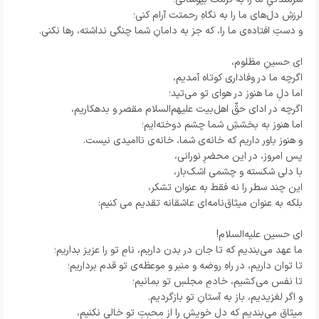
لرزشِ دل‌های ما را به نگاهِ رحمتت آرام کنی؛
و دستِ افتاده‌ی ما را، که جز به دامانِ شما چنگی نداشته، رها نکنی.
ای حسینِ مظلوم،
اگرچه ما در وفاداری کوتاه آمدیم،
اما دلِ ما هنوز در هوای تو می‌تپد؛
اگرچه در ادای حقِّ اهل‌بیت علیهم‌السلام مقصر و بدهکاریم،
اما هنوز به بخششِ شما چشم دوخته‌ایم؛
و هنوز باور داریم که خانه‌ی شما، خانه‌ی ناامیدی نیست.
پس امروز، در این محضرِ نورانی،
با دلی شکسته و چشمی اشک‌بار،
این چند سطر را نه فقط به عنوان تشکر،
بلکه به عنوان میثاق‌نامه‌ای عاشقانه تقدیم می کنیم:
ای حسین علیه‌السلام!
ما عهد می‌بندیم که تا جان در بدن داریم، نامِ تو را عزیز بداریم؛
تا توان داریم، در راهِ روضه و منبر و موعظه‌ی تو قدم برداریم؛
تا نفس می‌کشیم، خادمِ مجلسِ تو بمانیم؛
و اگر لغزیدیم، باز به آستانِ تو بازگردیم.
میثاق می‌بندیم که دلِ خویش را از محبتِ تو خالی نکنیم،