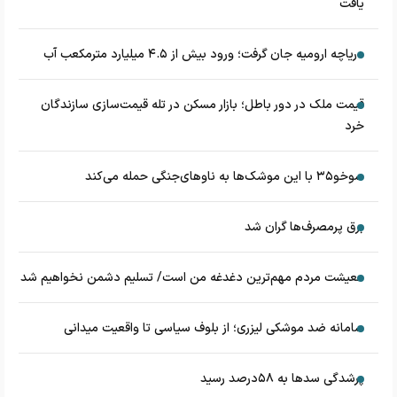
یافت
دریاچه ارومیه جان گرفت؛ ورود بیش از ۴.۵ میلیارد مترمکعب آب
قیمت ملک در دور باطل؛ بازار مسکن در تله قیمت‌سازی سازندگان
خرد
سوخو۳۵ با این موشک‌ها به ناوهای‌جنگی حمله می‌کند
برق پرمصرف‌ها گران شد
معیشت مردم مهم‌ترین دغدغه من است/ تسلیم دشمن نخواهیم شد
سامانه ضد موشکی لیزری؛ از بلوف سیاسی تا واقعیت میدانی
پرشدگی سدها به ۵۸درصد رسید