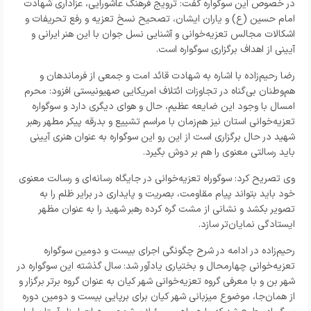
در خصوص این سوگواره گفت: ترویج فرهنگ عاشورایی، عزاداری شهادت
امام حسین (ع) و یاران ایشان، تصحیح نسخ تعزیه و رفع تحریفات و
اشکالات مجالس تعزیه‌خوانی و آشنایی نسل جوان با این هنر ایرانی و
آیینی از اهداف برگزاری سوگواره است.
رضا رحیم‌زاده با اشاره به شهادت قائد امت و جمعی از فرماندهان و
هم‌وطنان بی‌گناه در تجاوزات ائتلاف امریکایی صهیونیستی افزود: محرم
امسال با وجود این ضایعه عظیم، حال و هوای دیگری دارد و سوگواره
تعزیه‌خوانی استان نیز هم‌زمان با مراسم تشییع و بدرقه پیکر مطهر رهبر
شهید در حال برگزاری است از این رو این سوگواره به عنوان هنری آیینی
باید رسالتی معنوی را هم بر دوش بگیرد.
وی تصریح کرد: سوگوراه تعزیه‌خوانی در جایگاه رسانه‌ای و رسالت معنوی
خود باید بتواند پیام مقاومت، بصریت و پایداری در برایر ظلم را به
تصویر بکشد و نشانی از مشت گره کرده رهبر شهید را به عنوان مظهر
ایستادگی نمایان‌تر سازد.
رحیم‌زاده در ادامه در شرح چگونگی اجرای بیست و دومین سوگواره
تعزیه‌خوانی چهارمحال و بختیاری یادآور شد: سال گذشته این سوگواره در
شهر بن و با معرفی گروه تعزیه‌خوانی شهر کیان به عنوان گروه برتر برگزار و
از همان‌جا، موضوع میزبانی شهر کیان برای برپایی بیست و دومین دوره