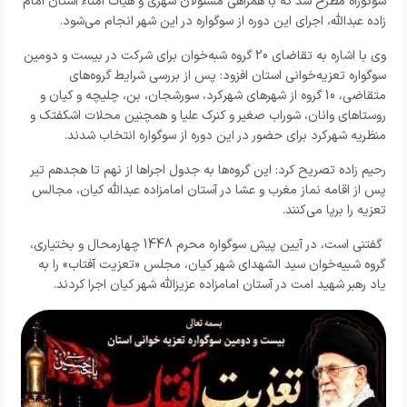
سوگوراه مطرح شد که با همراهی مسئولان شهری و هیات امناء آستان امام
زاده عبدالله، اجرای این دوره از سوگواره در این شهر انجام می‌شود.
وی با اشاره به تقاضای 20 گروه شبه‌خوان برای شرکت در بیست و دومین
سوگواره تعزیه‌خوانی استان افزود: پس از بررسی شرایط گروه‌های
متقاضی، 10 گروه از شهرهای شهرکرد، سورشجان، بن، چلیچه و کیان و
روستاهای وانان، شوراب صغیر و کنرک علیا و همچنین محلات اشکفتک و
منظریه شهرکرد برای حضور در این دوره از سوگواره انتخاب شدند.
رحیم زاده تصریح کرد: این گروه‌ها به جدول اجراها از نهم تا هجدهم تیر
پس از اقامه نماز مغرب و عشا در آستان امامزاده عبدالله کیان، مجالس
تعزیه را برپا می‌کنند.
گفتنی است، در آیین پیش سوگواره محرم 1448 چهارمحال و بختیاری،
گروه شبیه‌خوان سید الشهدای شهر کیان، مجلس «تعزیت آفتاب» را به
یاد رهبر شهید امت در آستان امامزاده عزیزالله شهر کیان اجرا کردند.