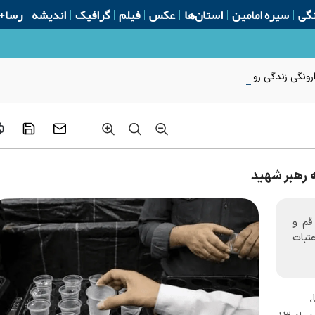
گی
سیره امامین
استان‌ها
عکس
فیلم
گرافیک
اندیشه
رسا+
ونگی زندگی روزمره
 قم و
تبات
،